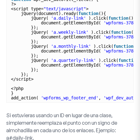
?>
<script type=
"text/javascript"
>
jQuery(document).ready(
function
(){
jQuery( 
'a.daily-link'
).click(
function
(){
document.getElementById( 
'wpforms-378-f
});  
jQuery( 
'a.weekly-link'
).click(
function
(){
document.getElementById( 
'wpforms-378-f
});  
jQuery( 
'a.monthly-link'
).click(
function
()
document.getElementById( 
'wpforms-378-f
});  
jQuery( 
'a.quarterly-link'
).click(
function
document.getElementById( 
'wpforms-378-f
});  
});
</script>
<?php
}
add_action( 
'wpforms_wp_footer_end'
, 
'wpf_dev_autof
Si estuvieras usando un ID en lugar de una clase,
simplemente reemplaza el punto con un signo de
almohadilla en cada uno de los enlaces. Ejemplo:
a#daily-link
.