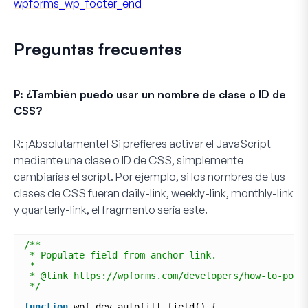
wpforms_wp_footer_end
Preguntas frecuentes
P: ¿También puedo usar un nombre de clase o ID de
CSS?
R:
¡Absolutamente! Si prefieres activar el JavaScript
mediante una clase o ID de CSS, simplemente
cambiarías el script. Por ejemplo, si los nombres de tus
clases de CSS fueran
daily-link
,
weekly-link
,
monthly-link
y
quarterly-link
, el fragmento sería este.
/**
* Populate field from anchor link.
*
* @link https://wpforms.com/developers/how-to-popu
*/
function
wpf_dev_autofill_field() {