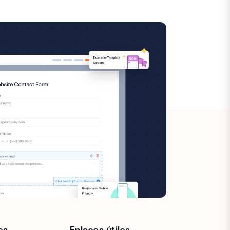
es
Enlaces útiles