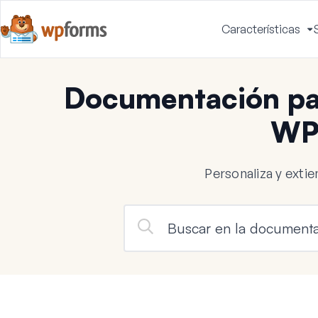
Características
A
m
Documentación par
WP
Personaliza y ext