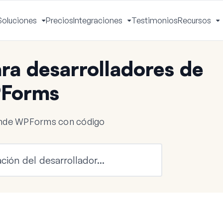
Soluciones
Precios
Integraciones
Testimonios
Recursos
ctivar
Activar
Activar
A
enú
menú
menú
m
a desarrolladores de
Forms
iende WPForms con código