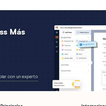
ss Más
lar con un experto
 Principales
Integracion