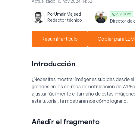
Actualizado:
10 nov 2024, 14:52
Por
Umair Majeed
REVISADO
Redactor técnico
Director de 
Resumir artículo
Copiar para LLM
Introducción
¿Necesitas mostrar imágenes subidas desde e
grandes en los correos de notificación de WP
ajustar fácilmente el tamaño de estas imágene
este tutorial, te mostraremos cómo lograrlo.
Añadir el fragmento