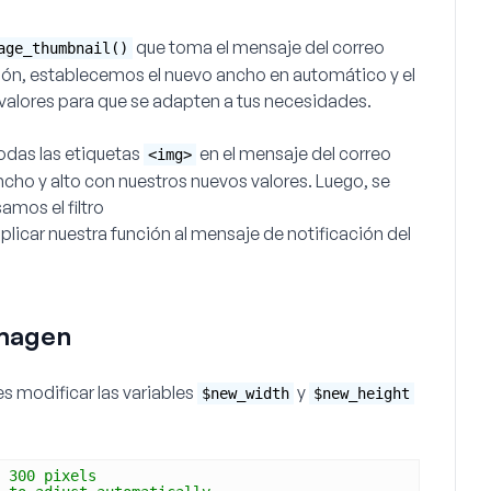
que toma el mensaje del correo
age_thumbnail()
ción, establecemos el nuevo ancho en
automático
y el
 valores para que se adapten a tus necesidades.
odas las etiquetas
en el mensaje del correo
<img>
cho y alto con nuestros nuevos valores. Luego, se
amos el filtro
plicar nuestra función al mensaje de notificación del
imagen
s modificar las variables
y
$new_width
$new_height
 300 pixels