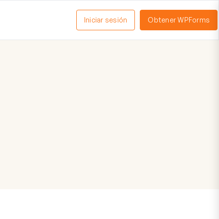
Iniciar sesión
Obtener WPForms
ctivar
enú