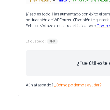
$new_height
= 
'auto'
; 
// Allow the height
¡Y eso es todo! Has aumentado con éxito el tam
notificación de WPForms. ¿También te gustaría
Echa un vistazo a nuestro artículo sobre
Cómo ca
Etiquetado:
PHP
¿Fue útil este 
Aún atascado?
¿Cómo podemos ayudar?