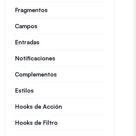
Fragmentos
Fragmentos de código rápidos pa
Campos
Entradas
Notificaciones
Complementos
Estilos
Hooks de Acción
Detalles sobre acciones c
Hooks de Filtro
Información sobre filtros út