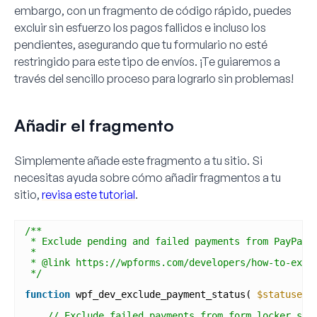
embargo, con un fragmento de código rápido, puedes
excluir sin esfuerzo los pagos fallidos e incluso los
pendientes, asegurando que tu formulario no esté
restringido para este tipo de envíos. ¡Te guiaremos a
través del sencillo proceso para lograrlo sin problemas!
Añadir el fragmento
Simplemente añade este fragmento a tu sitio. Si
necesitas ayuda sobre cómo añadir fragmentos a tu
sitio,
revisa este tutorial
.
/**
* Exclude pending and failed payments from PayPal 
*
* @link https://wpforms.com/developers/how-to-excl
*/
function
wpf_dev_exclude_payment_status( 
$statuses
// Exclude failed payments from form locker set