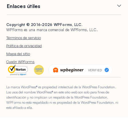
Formularios
Generación de PDF
Enlaces útiles
Hojas de cálculo de Google
Brevo
conversacionales
Envíos de publicaciones
Salesforce
Stripe
Páginas de destino de
Soporte
WPConsent
Formularios de firma
formularios
HubSpot
PayPal
Copyright © 2016-2026 WPForms, LLC.
Documentación
Universally
Protección contra spam
Gestión de entradas
WPForms es una marca comercial de WPForms, LLC.
Google Drive
Square
Planes y precios
Formularios de WordPress
Encuestas y sondeos
Abandono de formularios
Términos de servicio
para organizaciones sin
Alojamiento de WordPress
Registro de usuarios
ánimo de lucro
Notificaciones de
Política de privacidad
WPBeginner
Formularios
Cuestionarios
Mapa del sitio
WP Mail SMTP
Cargas de archivos
IA de WPForms
Cupón WPForms
Formularios de Cálculo
Formularios de
Geolocalización
La marca WordPress® es propiedad intelectual de la WordPress Foundation.
Los usos del nombre WordPress® en este sitio web son solo para fines de
identificación y no implican un respaldo de la WordPress Foundation.
WPForms no está respaldado ni es propiedad de la WordPress Foundation, ni
está afiliado a ella.