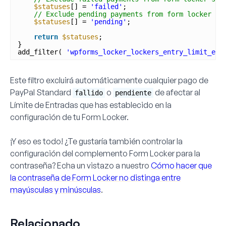
$statuses
[] = 
'failed'
;
// Exclude pending payments from form locker se
$statuses
[] = 
'pending'
;
return
$statuses
;
}
add_filter( 
'wpforms_locker_lockers_entry_limit_exc
Este filtro excluirá automáticamente cualquier pago de
PayPal Standard
o
de afectar al
fallido
pendiente
Límite de Entradas que has establecido en la
configuración de tu Form Locker.
¡Y eso es todo! ¿Te gustaría también controlar la
configuración del
complemento Form Locker
para la
contraseña? Echa un vistazo a nuestro
Cómo hacer que
la contraseña de Form Locker no distinga entre
mayúsculas y minúsculas
.
Relacionado