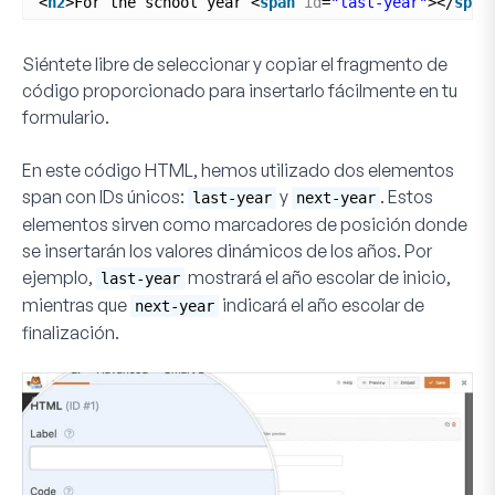
<
h2
>For the school year <
span
id
=
"last-year"
></
span
Siéntete libre de seleccionar y copiar el fragmento de
código proporcionado para insertarlo fácilmente en tu
formulario.
En este código HTML, hemos utilizado dos elementos
span con IDs únicos:
y
. Estos
last-year
next-year
elementos sirven como marcadores de posición donde
se insertarán los valores dinámicos de los años. Por
ejemplo,
mostrará el año escolar de inicio,
last-year
mientras que
indicará el año escolar de
next-year
finalización.