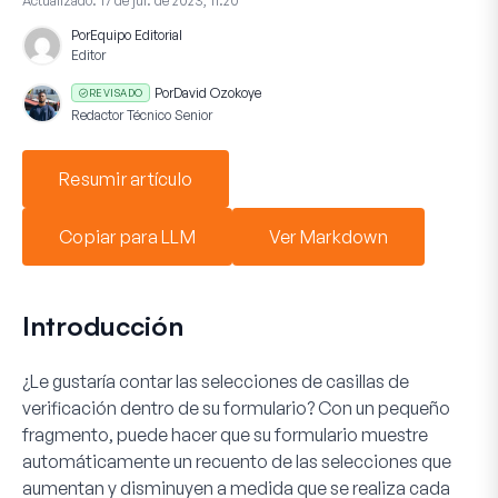
Actualizado:
17 de jul. de 2023, 11:20
Por
Equipo Editorial
Editor
Por
David Ozokoye
REVISADO
Redactor Técnico Senior
Resumir artículo
Copiar para LLM
Ver Markdown
Introducción
¿Le gustaría contar las selecciones de casillas de
verificación dentro de su formulario? Con un pequeño
fragmento, puede hacer que su formulario muestre
automáticamente un recuento de las selecciones que
aumentan y disminuyen a medida que se realiza cada