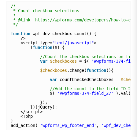
/*
* Count checkbox selections
*
* @link  https://wpforms.com/developers/how-to-cou
*/
function
wpf_dev_checkbox_count() {
?>
<script type=
"text/javascript"
>
(
function
($) {
//Count the checkbox selections on fiel
var
$checkboxes
= $( 
'#wpforms-374-fiel
$checkboxes
.change(
function
(){
var
countCheckedCheckboxes = 
$check
//Add the count to the field ID 27 
$( 
'#wpforms-374-field_27'
).val(co
});
})(jQuery); 
</script>
<?php
}
add_action( 
'wpforms_wp_footer_end'
, 
'wpf_dev_check