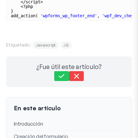
</script>
<?php
}
add_action( 
'wpforms_wp_footer_end'
, 
'wpf_dev_check
Etiquetado:
Javascript
JS
¿Fue útil este artículo?
Aún atascado?
¿Cómo podemos ayudar?
Última actualización el 17 de jul. de 2023
En este artículo
Introducción
Creación del formulario