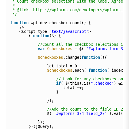
* Count checkbox selections with the label Agree
*
* @link  https://wpforms.com/developers/wpforms_fr
*/
function
wpf_dev_checkbox_count() {
?>
<script type=
"text/javascript"
>
(
function
($) {
//Count all the checkbox selections in 
var
$checkboxes
= $( 
'#wpforms-form-374
$checkboxes
.change(
function
(){
let total = 0;
$checkboxes
.each( 
function
( index )
// Look for any checkboxes on t
if
( $(this).is(
":checked"
) && $
total ++;
}
});
//Add the count to the field ID 27 
$( 
'#wpforms-374-field_27'
).val(to
});
})(jQuery); 