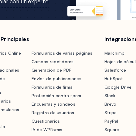
lar con un experto
 Principales
Integracion
ios Online
Formularios de varias páginas
Mailchimp
Campos repetidores
Hojas de cálcu
acionales
Generación de PDF
Salesforce
 de
Envíos de publicaciones
HubSpot
Formularios de firma
Google Drive
s
Protección contra spam
Slack
arios
Encuestas y sondeos
Brevo
ormularios
Registro de usuarios
Stripe
Cuestionarios
PayPal
ulo
IA de WPForms
Square