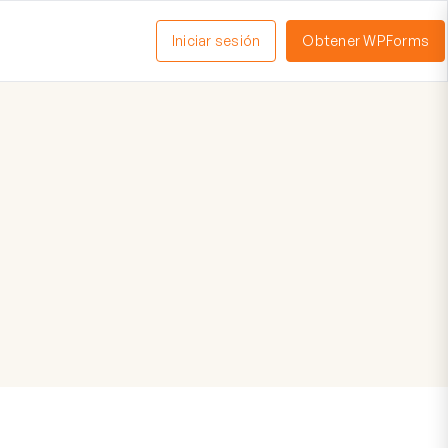
Iniciar sesión
Obtener WPForms
ctivar
enú