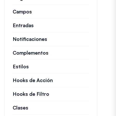
Campos
Entradas
Notificaciones
Complementos
Estilos
Hooks de Acción
Detalles sobre acciones c
Hooks de Filtro
Información sobre filtros út
Clases
Documentación y referencias para cl