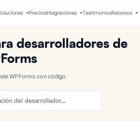
Soluciones
Precios
Integraciones
Testimonios
Recursos
ctivar
Activar
Activar
A
enú
menú
menú
m
a desarrolladores de
Forms
iende WPForms con código