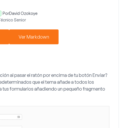
Por
David Ozokoye
écnico Senior
Ver Markdown
ción al pasar el ratón por encima de tu botón
Enviar
?
predeterminados que el tema añade a todos los
ra tus formularios añadiendo un pequeño fragmento