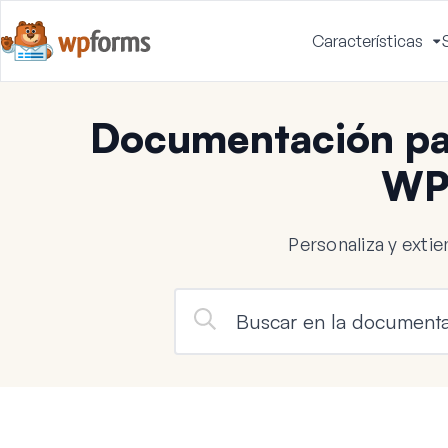
Características
A
m
Documentación par
WP
Personaliza y ext