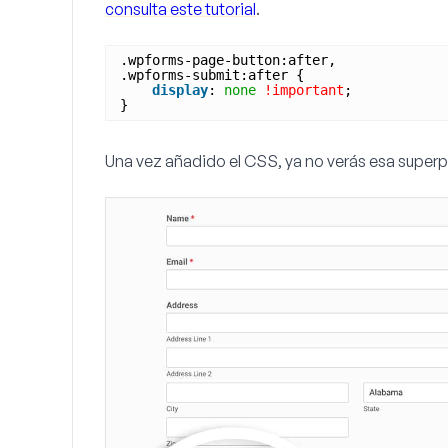
consulta este tutorial
.
.wpforms-page-button:after, 
.wpforms-submit:after { 
display
: 
none
!important
; 
}
Una vez añadido el CSS, ya no verás esa super