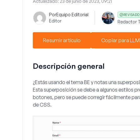
Actualizado:
23 de junio de 2023, 09:21
Por
Equipo Editorial
REVISADO
Editor
Redactor T
Resumir artículo
Copiar para LLM
Descripción general
¿Estás usando el tema BE y notas una superposi
Esta superposición se debe a algunos estilos 
botones, pero se puede corregir fácilmente pa
de CSS.