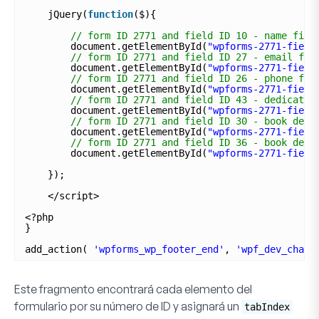
jQuery(
function
($){
// form ID 2771 and field ID 10 - name fiel
document.getElementById(
"wpforms-2771-field
// form ID 2771 and field ID 27 - email fie
document.getElementById(
"wpforms-2771-field
// form ID 2771 and field ID 26 - phone fie
document.getElementById(
"wpforms-2771-field
// form ID 2771 and field ID 43 - dedicated
document.getElementById(
"wpforms-2771-field
// form ID 2771 and field ID 30 - book deli
document.getElementById(
"wpforms-2771-field
// form ID 2771 and field ID 36 - book deli
document.getElementById(
"wpforms-2771-field
});
</script>
<?php
}
add_action( 
'wpforms_wp_footer_end'
, 
'wpf_dev_chang
Este fragmento encontrará cada elemento del
formulario por su número de ID y asignará un
tabIndex