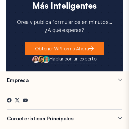
Más Inteligentes
Crea y publica formularios en minutos...
¿A qué esperas?
Obtener WPForms Ahora
Hablar con un experto
Empresa
Carreras
Afiliados
Testimonios
Blog
Contacto
Divulgación FTC
Prensa
Características Principales