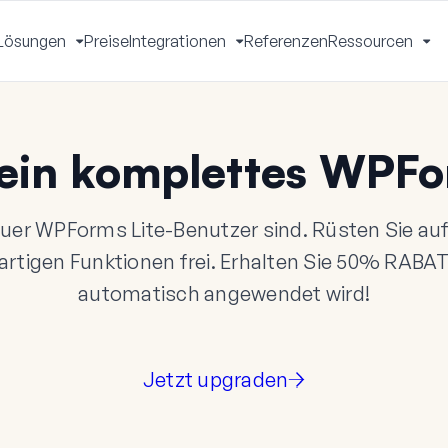
Lösungen
Preise
Integrationen
Referenzen
Ressourcen
Menü
Menü
Menü
Me
mschalten
umschalten
umschalten
um
ein komplettes WPFo
reuer WPForms Lite-Benutzer sind. Rüsten Sie a
artigen Funktionen frei. Erhalten Sie
50%
RABA
automatisch angewendet wird!
Jetzt upgraden