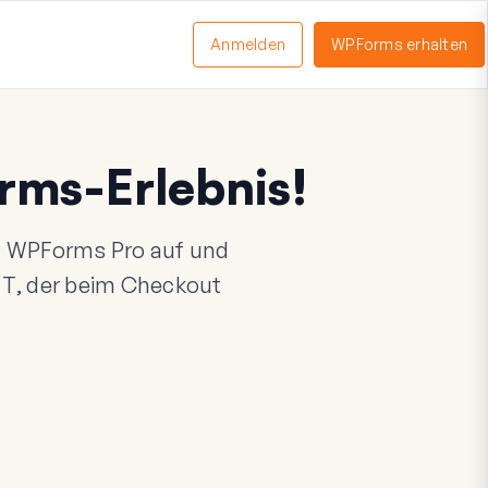
Anmelden
WPForms erhalten
nü
schalten
rms-Erlebnis!
uf WPForms Pro auf und
TT
, der beim Checkout