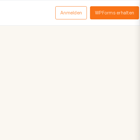
Anmelden
WPForms erhalten
nü
schalten