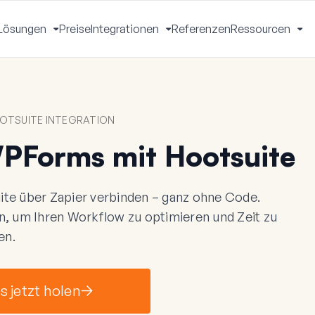
Lösungen
Preise
Integrationen
Referenzen
Ressourcen
Menü
Menü
Menü
Me
mschalten
umschalten
umschalten
um
OTSUITE INTEGRATION
WPForms mit Hootsuite
te über Zapier verbinden – ganz ohne Code.
n, um Ihren Workflow zu optimieren und Zeit zu
en.
 jetzt holen