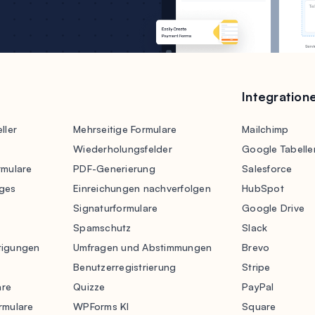
Integration
ller
Mehrseitige Formulare
Mailchimp
Wiederholungsfelder
Google Tabelle
rmulare
PDF-Generierung
Salesforce
ges
Einreichungen nachverfolgen
HubSpot
Signaturformulare
Google Drive
Spamschutz
Slack
tigungen
Umfragen und Abstimmungen
Brevo
Benutzerregistrierung
Stripe
are
Quizze
PayPal
rmulare
WPForms KI
Square