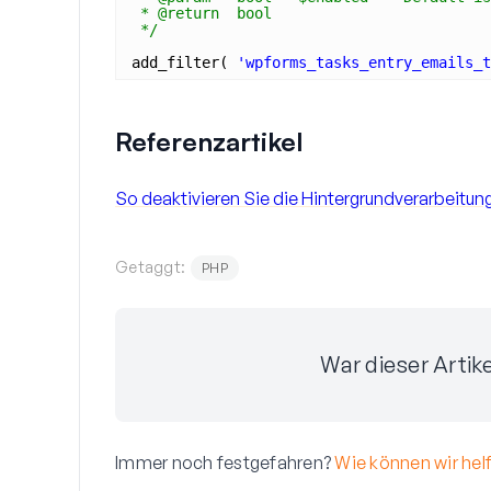
* @return  bool
*/
add_filter( 
'wpforms_tasks_entry_emails_t
Referenzartikel
So deaktivieren Sie die Hintergrundverarbeit
Getaggt:
PHP
War dieser Artike
Immer noch festgefahren?
Wie können wir hel