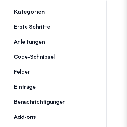
Kategorien
Erste Schritte
Anleitungen
Hilfreiche Anleitungen und ande
Code-Schnipsel
Schnelle Code-Schnipsel zu
Felder
Einträge
Benachrichtigungen
Add-ons