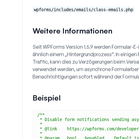
wpforms/includes/emails/class-emails.php
Weitere Informationen
Seit WPForms Version 1.5.9 werden Formular-E
ähnlich einem „Hintergrundprozess“. In einigen
Traffic, kann dies zu Verzögerungen beim Versa
verwendet werden, um asynchrone Formularbena
Benachrichtigungen sofort während der Formula
Beispiel
/**
* Disable form notifications sending asy
*
* @link    https://wpforms.com/developer
*
* @param   bool   $enabled    Default is