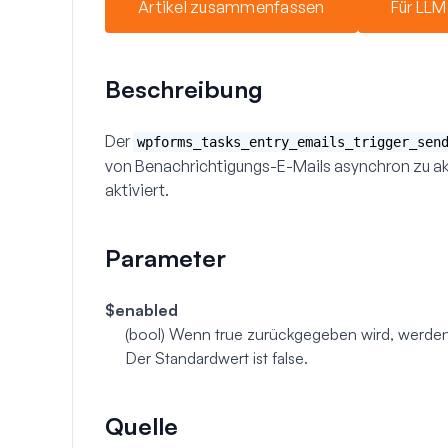
Artikel zusammenfassen
Für LLM
Beschreibung
Der
wpforms_tasks_entry_emails_trigger_sen
von Benachrichtigungs-E-Mails asynchron zu akt
aktiviert.
Parameter
$enabled
(bool)
Wenn true zurückgegeben wird, werden 
Der Standardwert ist false.
Quelle