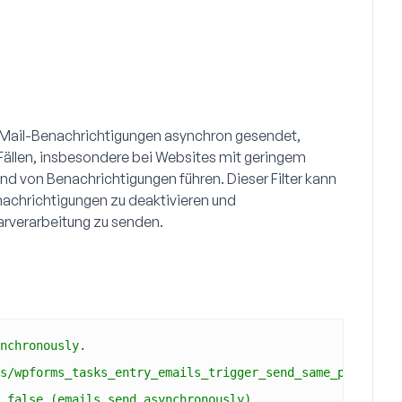
-Mail-Benachrichtigungen asynchron gesendet,
 Fällen, insbesondere bei Websites mit geringem
nd von Benachrichtigungen führen. Dieser Filter kann
chrichtigungen zu deaktivieren und
rverarbeitung zu senden.
nchronously.
s/wpforms_tasks_entry_emails_trigger_send_same_process/
 false (emails send asynchronously).