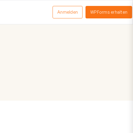
Anmelden
WPForms erhalten
nü
schalten