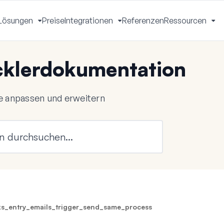
Lösungen
Preise
Integrationen
Referenzen
Ressourcen
Menü
Menü
Menü
Me
mschalten
umschalten
umschalten
um
klerdokumentation
 anpassen und erweitern
s_entry_emails_trigger_send_same_process