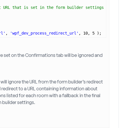
t URL that is set in the form builder settings
rl'
, 
'wpf_dev_process_redirect_url'
, 10, 5 );
e set on the 
Confirmations
 tab will be ignored and 
 will ignore the URL from the form builder’s redirect 
 tab and instead redirect to a URL containing information about 
. The loop continues through the options listed for each room with a fallback in the final 
 builder settings.