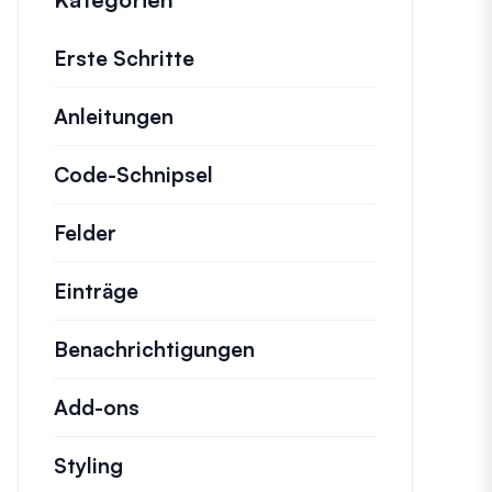
Erste Schritte
Anleitungen
Hilfreiche Anleitungen und ande
Code-Schnipsel
Schnelle Code-Schnipsel zu
Felder
Einträge
Benachrichtigungen
Add-ons
Styling