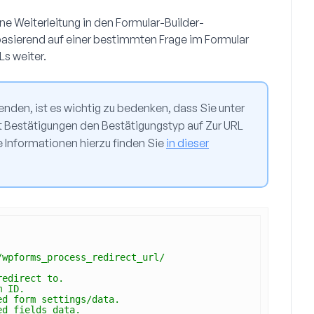
ine Weiterleitung in den Formular-Builder-
 basierend auf einer bestimmten Frage im Formular
s weiter.
nden, ist es wichtig zu bedenken, dass Sie unter
t
Bestätigungen
den
Bestätigungstyp
auf
Zur URL
 Informationen hierzu finden Sie
in dieser
/wpforms_process_redirect_url/
redirect to.
m ID.
ed form settings/data.
ed fields data.