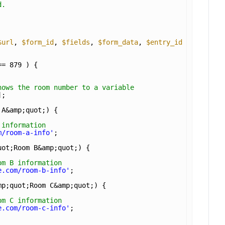
d.
$url
, 
$form_id
, 
$fields
, 
$form_data
, 
$entry_id
) {
== 879 ) {
hows the room number to a variable
]; 
 A&amp;quot;) {
 information
m/room-a-info'
;
uot;Room B&amp;quot;) {
om B information
e.com/room-b-info'
;
mp;quot;Room C&amp;quot;) {
om C information
e.com/room-c-info'
;