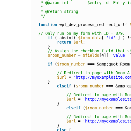
* @param int        $entry_id  Entry i
*
* @return string
*/
function
wpf_dev_process_redirect_url( 
// Only run on my form with ID = 879.
if
( absint( 
$form_data
[ 
'id'
] ) !
return
$url
;
}
// Assign the checkbox field that s
$room_number
= 
$fields
[4][ 
'value'
if
(
$room_number
=== &amp;quot;Room
// Redirect to page with Room A
$url
= 
'http://myexamplesite.co
}
elseif
(
$room_number
=== &amp;q
// Redirect to page with Ro
$url
= 
'http://myexamplesit
}
elseif
(
$room_number
=== &a
// Redirect to page with Ro
$url
= 
'http://myexamplesit
}
else
{