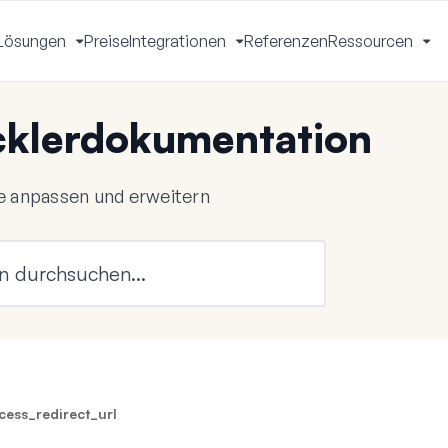
Lösungen
Preise
Integrationen
Referenzen
Ressourcen
Menü
Menü
Menü
Me
mschalten
umschalten
umschalten
um
klerdokumentation
 anpassen und erweitern
ess_redirect_url