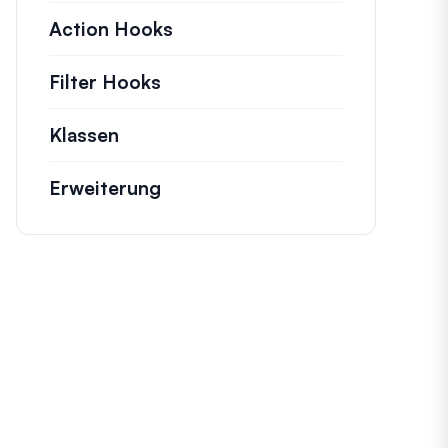
Action Hooks
Details zu wichtigen Aktionen,
Filter Hooks
Informationen zu nützlichen Fi
Klassen
Dokumentation und Referenzen für 
Erweiterung