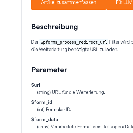
Artikel zusammenfassen
Für LLM
Beschreibung
Der
Filter wird
wpforms_process_redirect_url
die Weiterleitung benötigte URL zu laden.
Parameter
$url
(string)
URL für die Weiterleitung.
$form_id
(int)
Formular-ID.
$form_data
(array)
Verarbeitete Formulareinstellungen/Date