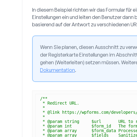
In diesem Beispiel richten wir das Formular für e
Einstellungen ein und leiten den Benutzer dann
basierend auf der Antwort zu verschiedenen URL
Wenn Sie planen, diesen Ausschnitt zu verwe
der Registerkarte
Einstellungen
im Abschnit
gehen (Weiterleiten)
setzen müssen. Weitere
Dokumentation
.
/**
* Redirect URL.
*
* @link https://wpforms.com/developers
*
* @param string     $url       URL to 
* @param int        $form_id   The for
* @param array      $form_data Process
* @param array      $fields    Sanitiz