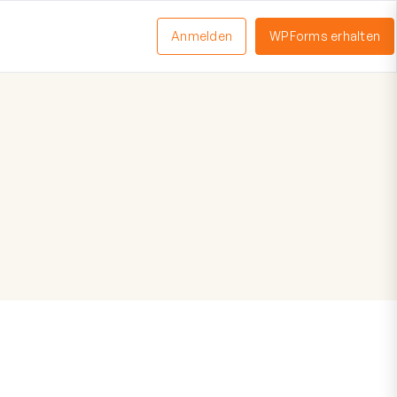
Anmelden
WPForms erhalten
nü
schalten