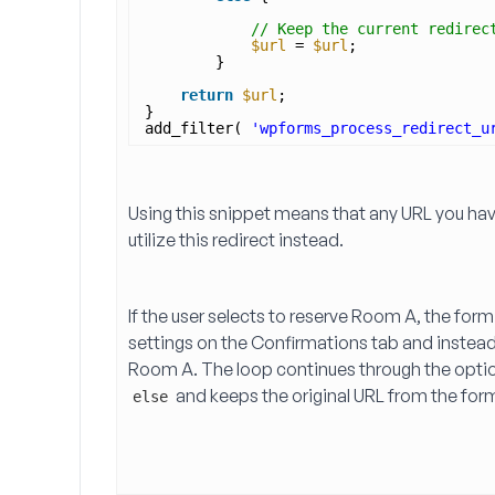
// Keep the current redirec
$url
= 
$url
;
}
return
$url
;
}
add_filter( 
'wpforms_process_redirect_u
Using this snippet means that any URL you hav
utilize this redirect instead.
If the user selects to reserve 
Room A
, the form
settings on the 
Confirmations
Room A
 and keeps the original URL from the form
else