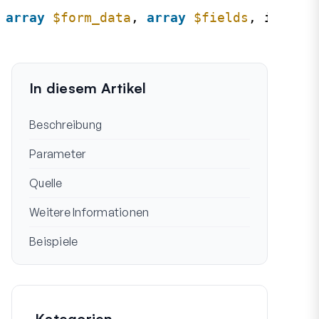
 
array
$form_data
, 
array
$fields
, int 
$en
In diesem Artikel
Beschreibung
Parameter
Quelle
Weitere Informationen
Beispiele
Kategorien