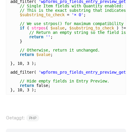
add_filter( 
'wpforms_pro_fields_entry_preview_get_f
// Single Item fields with Quantity enabled: we
// This is the exact substring that indicates a
$substring_to_check
= 
'× 0'
;
// We use strpos() for maximum compatibility to
if
( 
strpos
( 
$value
, 
$substring_to_check
) !== 
// Return an empty string so the field is c
return
''
;
}
// Otherwise, return it unchanged.
return
$value
;
}, 10, 3 );
add_filter( 
'wpforms_pro_fields_entry_preview_get_f
// Hide empty fields in Entry Preview.
return
false;
}, 10, 3 );
Getaggt:
PHP