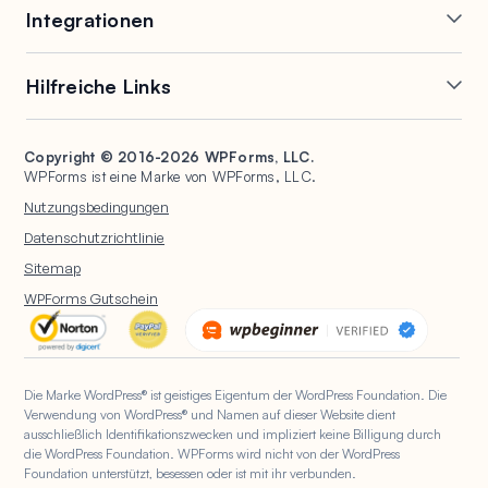
Integrationen
Bedingte Logik
PDF-Generierung
Konversationelle Formulare
Einreichungen
Mailchimp
Slack
nachverfolgen
Hilfreiche Links
Formular-Landingpages
Google Tabellen
Brevo
Signaturformulare
Eintragsverwaltung
Salesforce
Stripe
Support
WP Mail SMTP
Spamschutz
Formularabbruch
HubSpot
PayPal
Copyright © 2016-2026 WPForms, LLC.
Dokumentation
WPConsent
Umfragen und
WPForms ist eine Marke von WPForms, LLC.
Formularbenachrichtigungen
Google Drive
Square
Abstimmungen
Tarife & Preise
Universally
Nutzungsbedingungen
Datei-Uploads
Benutzerregistrierung
WordPress Hosting
WordPress Formulare für
Datenschutzrichtlinie
Berechnungsformulare
Non-Profits
Quizze
WPBeginner
Sitemap
Geolokalisierungsformulare
WPForms KI
WPForms Gutschein
Mehrseitige Formulare
Die Marke WordPress® ist geistiges Eigentum der WordPress Foundation. Die
Verwendung von WordPress® und Namen auf dieser Website dient
ausschließlich Identifikationszwecken und impliziert keine Billigung durch
die WordPress Foundation. WPForms wird nicht von der WordPress
Foundation unterstützt, besessen oder ist mit ihr verbunden.