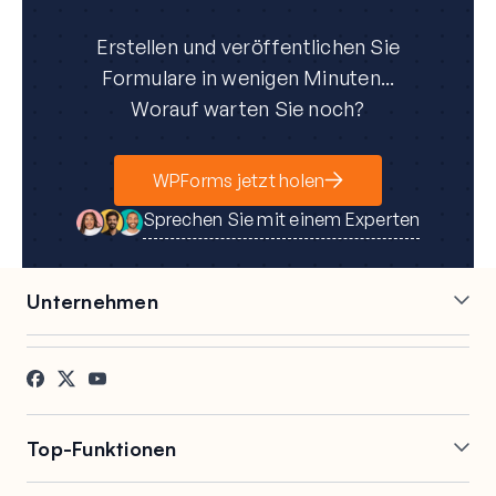
Erstellen und veröffentlichen Sie
Formulare in wenigen Minuten...
Worauf warten Sie noch?
WPForms jetzt holen
Sprechen Sie mit einem Experten
Unternehmen
Karriere
Partner
Referenzen
Blog
Kontakt
FTC-Offenlegung
Presse
Top-Funktionen
Online-Formularersteller
Wiederholungsfelder