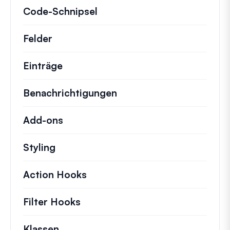
Code-Schnipsel
Schnelle Code-Schnipsel zur
Felder
Einträge
Benachrichtigungen
Add-ons
Styling
Action Hooks
Details zu wichtigen Aktionen,
Filter Hooks
Informationen zu nützlichen Fil
Klassen
Dokumentation und Referenzen für 