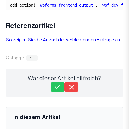
add_action( 
'wpforms_frontend_output'
, 
'wpf_dev_fro
Referenzartikel
So zeigen Sie die Anzahl der verbleibenden Einträge an
Getaggt:
PHP
War dieser Artikel hilfreich?
Immer noch festgefahren?
Wie können wir helfen?
Zuletzt aktualisiert am 31. Mai 2024
In diesem Artikel