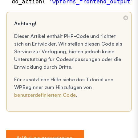
do_action( 
'wpforms_frontend_output'
,
Achtung!
Dieser Artikel enthält PHP-Code und richtet
sich an Entwickler. Wir stellen diesen Code als
Service zur Verfügung, bieten jedoch keine
Unterstützung für Codeanpassungen oder die
Entwicklung durch Dritte.
Für zusätzliche Hilfe siehe das Tutorial von
WPBeginner zum Hinzufügen von
benutzerdefiniertem Code
.
Artikel zusammenfassen