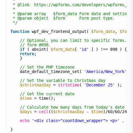
* 
* @link  https://wpforms.com/developers/wpforms_fr
*
* @param array   $form_data Form data and settings
* @param object  $form      Form post type.
*/
function
wpf_dev_frontend_output( 
$form_data
, 
$form
// Optional, you can limit to specific forms. B
// form #898.
if
( absint( 
$form_data
[ 
'id'
] ) !== 898 ) {
return
;
}
// Set the PHP timezone
date_default_timezone_set( 
'America/New_York'
)
// Set the variable to Christmas day
$christmasDay
= 
strtotime
( 
'December 25'
);
// Get the current date
$time
= time();
// Calculate how many days from today's date to
$days
= 
ceil
((
$christmasDay
- 
$time
)/60/60/24);
echo
'<div class="countdown_wrapper"> <p>'
. __
}