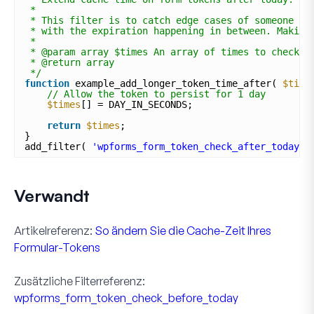
*
* This filter is to catch edge cases of someone lo
* with the expiration happening in between. Making
*
* @param array $times An array of times to check a
* @return array
*/
function
example_add_longer_token_time_after( 
$time
// Allow the token to persist for 1 day
$times
[] = DAY_IN_SECONDS;
return
$times
;
}
add_filter( 
'wpforms_form_token_check_after_today'
,
Verwandt
Artikelreferenz:
So ändern Sie die Cache-Zeit Ihres
Formular-Tokens
Zusätzliche Filterreferenz:
wpforms_form_token_check_before_today