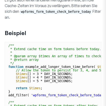
Cache-Zeiten im Voraus zu verlängern. Bitte sehen Sie
sich den
Filter
wpforms_form_token_check_before_today
an.
Beispiel
/**
* Extend cache time on form tokens before today.
*
* @param array $times An array of times to check b
* @return array
*/
function
example_add_longer_token_time_before( 
$tim
// Allow the token to persist for 3, 4, and 5 d
$times
[] = 3 * DAY_IN_SECONDS;
$times
[] = 4 * DAY_IN_SECONDS;
$times
[] = 5 * DAY_IN_SECONDS;
return
$times
;
}
add_filter( 
'wpforms_form_token_check_before_today'
/**
* Extend cache time on form tokens after today.