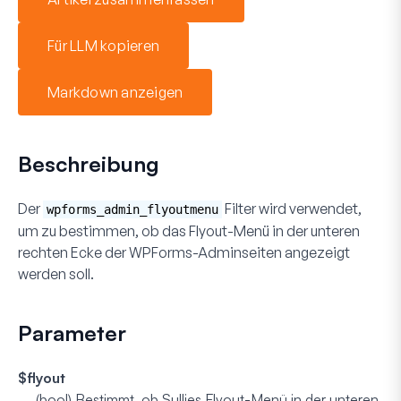
Für LLM kopieren
Markdown anzeigen
Beschreibung
Der
Filter wird verwendet,
wpforms_admin_flyoutmenu
um zu bestimmen, ob das Flyout-Menü in der unteren
rechten Ecke der WPForms-Adminseiten angezeigt
werden soll.
Parameter
$flyout
(bool)
Bestimmt, ob Sullies Flyout-Menü in der unteren