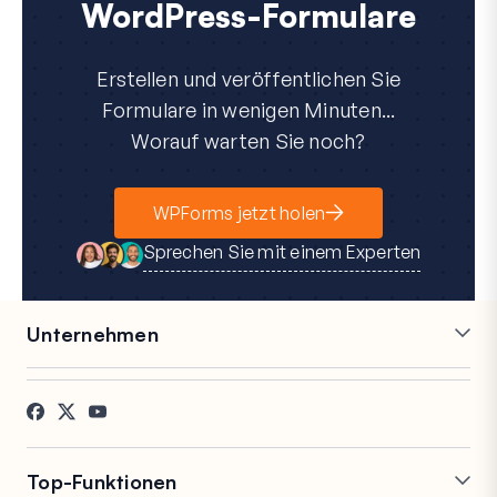
WordPress-Formulare
Erstellen und veröffentlichen Sie
Formulare in wenigen Minuten...
Worauf warten Sie noch?
WPForms jetzt holen
Sprechen Sie mit einem Experten
Unternehmen
Karriere
Partner
Referenzen
Blog
Kontakt
FTC-Offenlegung
Presse
Top-Funktionen