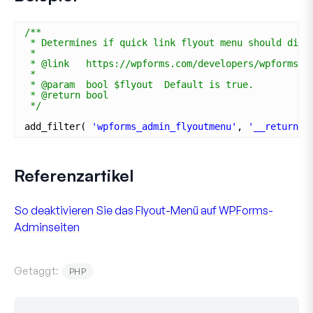
/**
* Determines if quick link flyout menu should disp
*
* @link   https://wpforms.com/developers/wpforms_a
*
* @param  bool $flyout  Default is true.
* @return bool
*/
add_filter( 
'wpforms_admin_flyoutmenu'
, 
'__return_f
Referenzartikel
So deaktivieren Sie das Flyout-Menü auf WPForms-
Adminseiten
Getaggt:
PHP