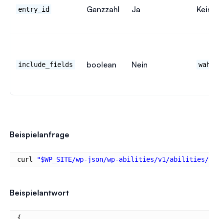
Ganzzahl
Ja
Keine
entry_id
boolean
Nein
include_fields
wahr
Beispielanfrage
curl 
"$WP_SITE/wp-json/wp-abilities/v1/abilities/wp
Beispielantwort
{