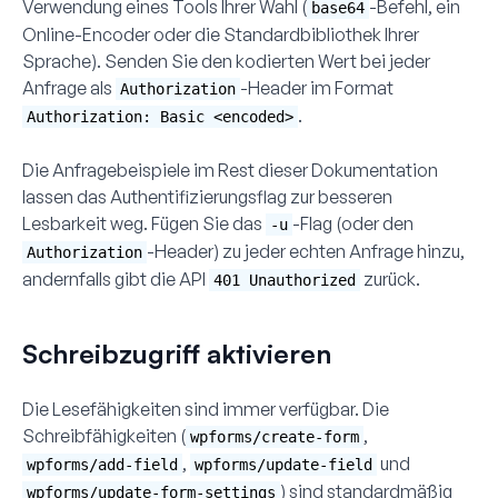
Verwendung eines Tools Ihrer Wahl (
-Befehl, ein
base64
Online-Encoder oder die Standardbibliothek Ihrer
Sprache). Senden Sie den kodierten Wert bei jeder
Anfrage als
-Header im Format
Authorization
.
Authorization: Basic <encoded>
Die Anfragebeispiele im Rest dieser Dokumentation
lassen das Authentifizierungsflag zur besseren
Lesbarkeit weg. Fügen Sie das
-Flag (oder den
-u
-Header) zu jeder echten Anfrage hinzu,
Authorization
andernfalls gibt die API
zurück.
401 Unauthorized
Schreibzugriff aktivieren
Die Lesefähigkeiten sind immer verfügbar. Die
Schreibfähigkeiten (
,
wpforms/create-form
,
und
wpforms/add-field
wpforms/update-field
) sind standardmäßig
wpforms/update-form-settings