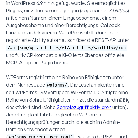
in WordPress 6.9 hinzugefügt wurde. Sie ermöglicht es
Plugins, einzelne Berechtigungen (sogenannte
Abilities
)
mit einem Namen, einem Eingabeschema, einem
Ausgabeschema und einer Berechtigungs-Callback-
Funktion zu deklarieren. WordPress stellt dann jede
registrierte Ability automatisch über die REST-API unter
/wp-json/wp-abilities/v1/abilities/<ability>/run
und für MCP-kompatible KI-Clients über das offizielle
MCP-Adapter-Plugin bereit.
WPForms registriert eine Reihe von Fähigkeiten unter
dem Namespace
. Die Lesefähigkeiten sind
wpforms/
seit WPForms 1.9.9 verfügbar. WPForms 1.10.2 fügte eine
Reihe von Schreibfähigkeiten hinzu, die standardmäßig
deaktiviert sind (siehe
Schreibzugriff aktivieren
unten).
Jede Fähigkeit führt die gleichen WPForms-
Berechtigungsprüfungen durch, die auch im Admin-
Bereich verwendet werden
(
), sodass die REST- und
wpforms_current_user_can()