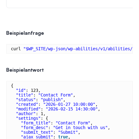
Beispielanfrage
curl 
"$WP_SITE/wp-json/wp-abilities/v1/abilities/wp
Beispielantwort
{
"id"
: 123,
"title"
: 
"Contact Form"
,
"status"
: 
"publish"
,
"created"
: 
"2026-01-27 10:00:00"
,
"modified"
: 
"2026-02-15 14:30:00"
,
"author"
: 1,
"settings"
: {
"form_title"
: 
"Contact Form"
,
"form_desc"
: 
"Get in touch with us"
,
"submit_text"
: 
"Submit"
,
"ajax_submit"
: 
true
,