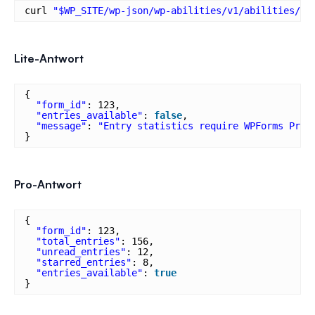
curl 
"$WP_SITE/wp-json/wp-abilities/v1/abilities/wp
Lite-Antwort
{
"form_id"
: 123,
"entries_available"
: 
false
,
"message"
: 
"Entry statistics require WPForms Pro.
}
Pro-Antwort
{
"form_id"
: 123,
"total_entries"
: 156,
"unread_entries"
: 12,
"starred_entries"
: 8,
"entries_available"
: 
true
}