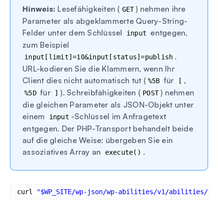
Hinweis:
Lesefähigkeiten (
) nehmen ihre
GET
Parameter als abgeklammerte Query-String-
Felder unter dem Schlüssel
entgegen,
input
zum Beispiel
.
input[limit]=10&input[status]=publish
URL-kodieren Sie die Klammern, wenn Ihr
Client dies nicht automatisch tut (
für
,
%5B
[
für
). Schreibfähigkeiten (
) nehmen
%5D
]
POST
die gleichen Parameter als JSON-Objekt unter
einem
-Schlüssel im Anfragetext
input
entgegen. Der PHP-Transport behandelt beide
auf die gleiche Weise: übergeben Sie ein
assoziatives Array an
.
execute()
curl 
"$WP_SITE/wp-json/wp-abilities/v1/abilities/wp