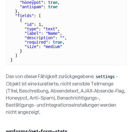
"honeypot"
: 
true
,
"antispam"
: 
true
},
"fields"
: [
{
"id"
: 1,
"type"
: 
"text"
,
"label"
: 
"Name"
,
"description"
: 
""
,
"required"
: 
true
,
"size"
: 
"medium"
}
]
}
Das von dieser Fähigkeit zurückgegebene
-
settings
Objekt ist eine kuratierte, nicht sensible Teilmenge
(Titel, Beschreibung, Absendetext, AJAX-Absende-Flag,
Honeypot, Anti-Spam). Benachrichtigungs-,
Bestätigungs- und Integrationseinstellungen werden
nicht angezeigt.
wpforms/get-form-stats