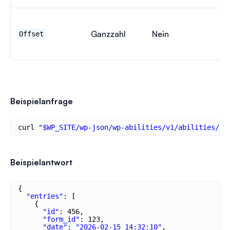
Ganzzahl
Nein
Offset
0
Beispielanfrage
curl 
"$WP_SITE/wp-json/wp-abilities/v1/abilities/wp
Beispielantwort
{
"entries"
: [
{
"id"
: 456,
"form_id"
: 123,
"date"
: 
"2026-02-15 14:32:10"
,