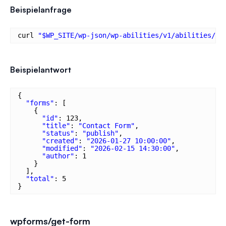
Beispielanfrage
curl 
"$WP_SITE/wp-json/wp-abilities/v1/abilities/wp
Beispielantwort
{
"forms"
: [
{
"id"
: 123,
"title"
: 
"Contact Form"
,
"status"
: 
"publish"
,
"created"
: 
"2026-01-27 10:00:00"
,
"modified"
: 
"2026-02-15 14:30:00"
,
"author"
: 1
}
],
"total"
: 5
}
wpforms/get-form