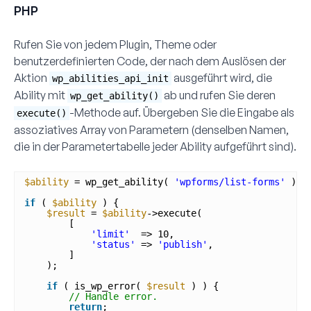
PHP
Rufen Sie von jedem Plugin, Theme oder
benutzerdefinierten Code, der nach dem Auslösen der
Aktion
ausgeführt wird, die
wp_abilities_api_init
Ability mit
ab und rufen Sie deren
wp_get_ability()
-Methode auf. Übergeben Sie die Eingabe als
execute()
assoziatives Array von Parametern (denselben Namen,
die in der Parametertabelle jeder Ability aufgeführt sind).
$ability
= wp_get_ability( 
'wpforms/list-forms'
);
if
( 
$ability
) {
$result
= 
$ability
->execute(
[
'limit'
=> 10,
'status'
=> 
'publish'
,
]
);
if
( is_wp_error( 
$result
) ) {
// Handle error.
return
;