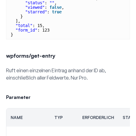
"status"
: 
""
,
"viewed"
: 
false
,
"starred"
: 
true
}
],
"total"
: 15,
"form_id"
: 123
}
wpforms/get-entry
Ruft einen einzelnen Eintrag anhand der ID ab,
einschließlich aller Feldwerte. Nur Pro.
Parameter
NAME
TYP
ERFORDERLICH
STAN