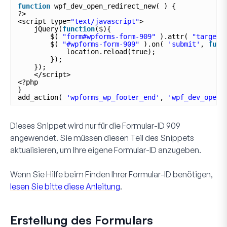
function
wpf_dev_open_redirect_new( ) {
?>
<script type=
"text/javascript"
>
jQuery(
function
($){
$( 
"form#wpforms-form-909"
).attr( 
"target"
$( 
"#wpforms-form-909"
).on( 
'submit'
, 
func
location.reload(true);  
});
}); 
</script>
<?php
}
add_action( 
'wpforms_wp_footer_end'
, 
'wpf_dev_open_
Dieses Snippet wird nur für die Formular-ID
909
angewendet. Sie müssen diesen Teil des Snippets
aktualisieren, um Ihre eigene Formular-ID anzugeben.
Wenn Sie Hilfe beim Finden Ihrer Formular-ID benötigen,
lesen Sie bitte diese Anleitung
.
Erstellung des Formulars