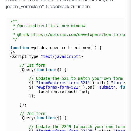
jeden „Formulare“-Codeblock zu finden.
/**
* Open redirect in a new window
*
* @link https://wpforms.com/developers/how-to-open
*/
function
wpf_dev_open_redirect_new( ) {
?>
<script type=
"text/javascript"
>
// 1st form
jQuery(
function
($) {
// Update the 521 to match your own form ID
$( 
"form#wpforms-form-521"
).attr( 
"target"
$( 
"#wpforms-form-521"
).on( 
'submit'
, 
func
location.reload(true);  
});
}); 
// 2nd form
jQuery(
function
($) {
// Update the 2349 to match your own form I
$( 
"form#wpforms-form-2349"
).attr( 
"target