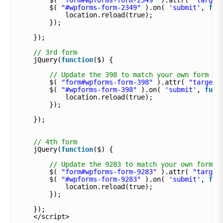
$( 
"#wpforms-form-2349"
).on( 
'submit'
, 
fun
location.reload(true);  
});
}); 
// 3rd form
jQuery(
function
($) {
// Update the 398 to match your own form ID
$( 
"form#wpforms-form-398"
).attr( 
"target"
$( 
"#wpforms-form-398"
).on( 
'submit'
, 
func
location.reload(true);  
});
}); 
// 4th form
jQuery(
function
($) {
// Update the 9283 to match your own form I
$( 
"form#wpforms-form-9283"
).attr( 
"target
$( 
"#wpforms-form-9283"
).on( 
'submit'
, 
fun
location.reload(true);  
});
}); 
</script>