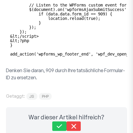
// Listen to the WPForms custom event for s
$(document).on('wpformsAjaxSubmitSuccess', 
if (data.data.form_id == 909) {
location.reload(true);
}
});
}); 
&lt;/script>
&lt;?php
}
add_action('wpforms_wp_footer_end', 'wpf_dev_open_r
Denken Sie daran,
909
durch Ihre tatsächliche Formular-
ID zu ersetzen.
Getaggt:
JS
PHP
War dieser Artikel hilfreich?