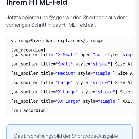
Ihrem HTML-Feld
Jetzt kopieren und fgen wir den Shortcode aus dem
vorherigen Schritt in das
HTML
-Feld ein.
<strong>Size chart explained</strong>
[su_accordion]
[su_spoiler title=
"X Small"
open=
"no"
style=
"simple
[su_spoiler title=
"Small"
style=
"simple"
] Size Alph
[su_spoiler title=
"Medium"
style=
"simple"
] Size Alp
[su_spoiler title=
"Large"
style=
"simple"
] Size Alph
[su_spoiler title=
"X Large"
style=
"simple"
] Size Al
[su_spoiler title=
"XX Large"
style=
"simple"
] XXL.  
[/su_accordion]
Das Erscheinungsbild der Shortcode-Ausgabe