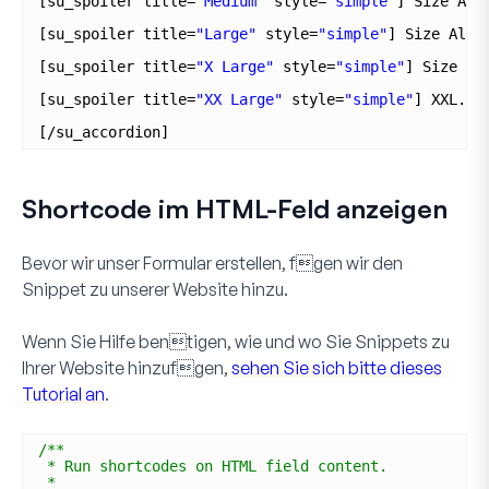
[su_spoiler title=
"Medium"
style=
"simple"
] Size Alp
[su_spoiler title=
"Large"
style=
"simple"
] Size Alph
[su_spoiler title=
"X Large"
style=
"simple"
] Size Al
[su_spoiler title=
"XX Large"
style=
"simple"
] XXL.  
[/su_accordion]
Shortcode im HTML-Feld anzeigen
Bevor wir unser Formular erstellen, fgen wir den
Snippet zu unserer Website hinzu.
Wenn Sie Hilfe bentigen, wie und wo Sie Snippets zu
Ihrer Website hinzufgen,
sehen Sie sich bitte dieses
Tutorial an
.
/**
* Run shortcodes on HTML field content.
*