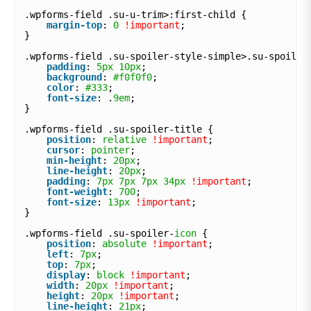
.wpforms-field .su-u-trim>:first-child {
margin-top
: 
0
!important
;
}
.wpforms-field .su-spoiler-style-simple>.su-spoiler
padding
: 
5px
10px
;
background
: 
#f0f0f0
;
color
: 
#333
;
font-size
: .
9em
;
}
.wpforms-field .su-spoiler-title {
position
: 
relative
!important
;
cursor
: 
pointer
;
min-height
: 
20px
;
line-height
: 
20px
;
padding
: 
7px
7px
7px
34px
!important
;
font-weight
: 
700
;
font-size
: 
13px
!important
;
}
.wpforms-field .su-spoiler-
icon
{
position
: 
absolute
!important
;
left
: 
7px
;
top
: 
7px
;
display
: 
block
!important
;
width
: 
20px
!important
;
height
: 
20px
!important
;
line-height
: 
21px
;