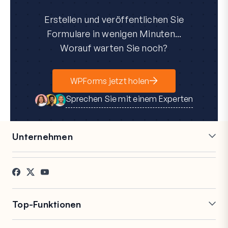
Erstellen und veröffentlichen Sie
Formulare in wenigen Minuten...
Worauf warten Sie noch?
WPForms jetzt holen
Sprechen Sie mit einem Experten
Unternehmen
Karriere
Partner
Referenzen
Blog
Kontakt
FTC-Offenlegung
Presse
Top-Funktionen
Online-Formularersteller
Wiederholungsfelder