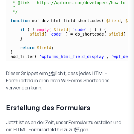
* @link   https://wpforms.com/developers/how-to-di
*
*/
function
wpf_dev_html_field_shortcodes( 
$field
, 
$fi
if
( ! 
empty
( 
$field
[ 
'code'
] ) ) {
$field
[ 
'code'
] = do_shortcode( 
$field
[ 
'c
}
return
$field
;
}
add_filter( 
'wpforms_html_field_display'
, 
'wpf_dev_
Dieser Snippet ermglich t, dass jedes
HTML
-
Formularfeld in
allen
Ihren WPForms Shortcodes
verwenden kann.
Erstellung des Formulars
Jetzt ist es an der Zeit, unser Formular zu erstellen und
ein
HTML
-Formularfeld hinzuzufgen.