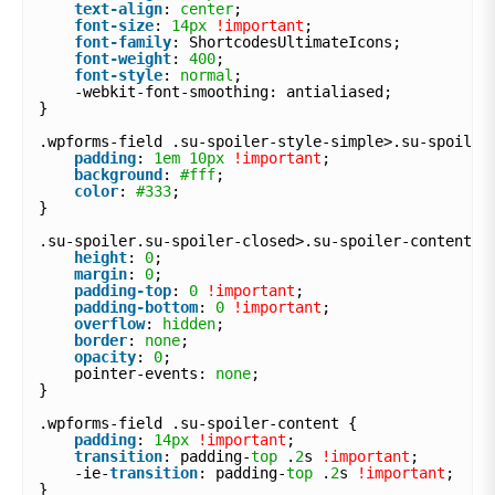
text-align
: 
center
;
font-size
: 
14px
!important
;
font-family
: ShortcodesUltimateIcons;
font-weight
: 
400
;
font-style
: 
normal
;
-webkit-font-smoothing: antialiased;
}
.wpforms-field .su-spoiler-style-simple>.su-spoiler
padding
: 
1em
10px
!important
;
background
: 
#fff
;
color
: 
#333
;
}
.su-spoiler.su-spoiler-closed>.su-spoiler-content {
height
: 
0
;
margin
: 
0
;
padding-top
: 
0
!important
;
padding-bottom
: 
0
!important
;
overflow
: 
hidden
;
border
: 
none
;
opacity
: 
0
;
pointer-events: 
none
;
}
.wpforms-field .su-spoiler-content {
padding
: 
14px
!important
;
transition
: padding-
top
.
2
s 
!important
;
-ie-
transition
: padding-
top
.
2
s 
!important
;
}