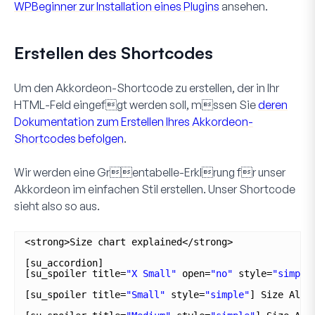
WPBeginner zur Installation eines Plugins
ansehen.
Erstellen des Shortcodes
Um den Akkordeon-Shortcode zu erstellen, der in Ihr
HTML
-Feld eingefgt werden soll, mssen Sie
deren
Dokumentation zum Erstellen Ihres Akkordeon-
Shortcodes befolgen
.
Wir werden eine Grentabelle-Erklrung fr unser
Akkordeon im
einfachen
Stil erstellen. Unser Shortcode
sieht also so aus.
<strong>Size chart explained</strong>
[su_accordion]
[su_spoiler title=
"X Small"
open=
"no"
style=
"simple
[su_spoiler title=
"Small"
style=
"simple"
] Size Alph