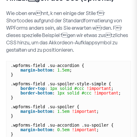
Wie oben erwhnt, k nen einige der Stile fr
Shortcodes aufgrund der Standardformatierung von
WPForms anders sein, als Sie erwarten wrden. Fr
dieses spezielle Beispiel fgen wir etwas zustzliches
CSS hinzu, um das Akkordeon-Aufklappsymbol zu
gestalten und zu positionieren.
.wpforms-field .su-accordion {
margin-bottom
: 
1.5em
;
}
.wpforms-field .su-spoiler-style-simple {
border-top
: 
1px
solid
#ccc
!important
;
border-bottom
: 
1px
solid
#ccc
!important
;
}
.wpforms-field .su-spoiler {
margin-bottom
: 
1.5em
!important
;
}
.wpforms-field .su-accordion .su-spoiler {
margin-bottom
: 
0.5em
!important
;
}