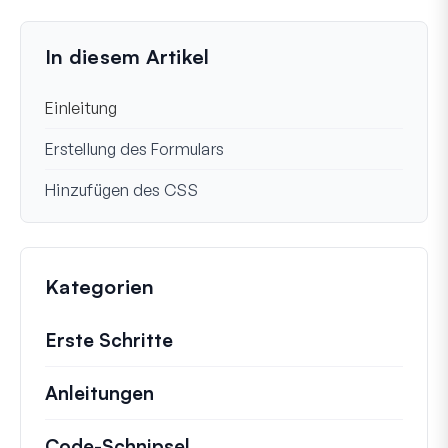
Immer noch festgefahren?
Wie können wir helfen?
Zuletzt aktualisiert am 21. Juni 2023
In diesem Artikel
Einleitung
Erstellung des Formulars
Hinzufügen des CSS
Kategorien
Erste Schritte
Anleitungen
Hilfreiche Anleitungen und ander
Code-Schnipsel
Schnelle Code-Schnipsel zur