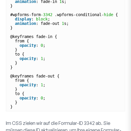
animation
: fade-in 
1
s;
}
#wpforms-form
-3342
.wpforms-conditional-
hide
{
display
: 
block
;
animation
: fade-out 
1
s;
}
@keyframes fade-in {
from {
opacity
: 
0
;
}
to {
opacity
: 
1
;
}
}
@keyframes fade-out {
from {
opacity
: 
1
;
}
to {
opacity
: 
0
;
}
}
Im CSS zielen wir auf die Formular-ID
3342
ab. Sie
müssen diese ID aktualisieren, um Ihre eigene Formular-