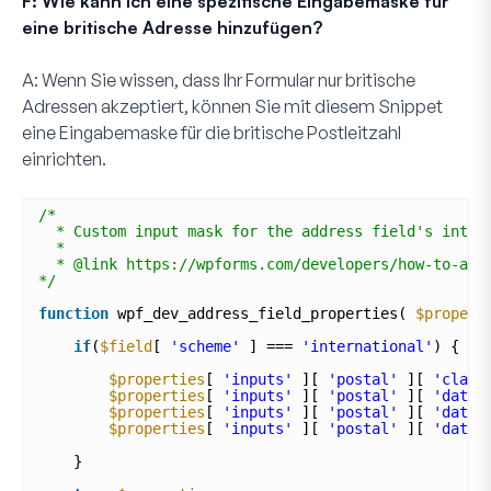
F: Wie kann ich eine spezifische Eingabemaske für
eine britische Adresse hinzufügen?
A:
Wenn Sie wissen, dass Ihr Formular nur britische
Adressen akzeptiert, können Sie mit diesem Snippet
eine Eingabemaske für die britische Postleitzahl
einrichten.
/*
* Custom input mask for the address field's inter
*  
* @link https://wpforms.com/developers/how-to-add
*/
function
wpf_dev_address_field_properties( 
$propert
if
(
$field
[ 
'scheme'
] === 
'international'
) {
$properties
[ 
'inputs'
][ 
'postal'
][ 
'class
$properties
[ 
'inputs'
][ 
'postal'
][ 
'data'
$properties
[ 
'inputs'
][ 
'postal'
][ 
'data'
$properties
[ 
'inputs'
][ 
'postal'
][ 
'data'
}