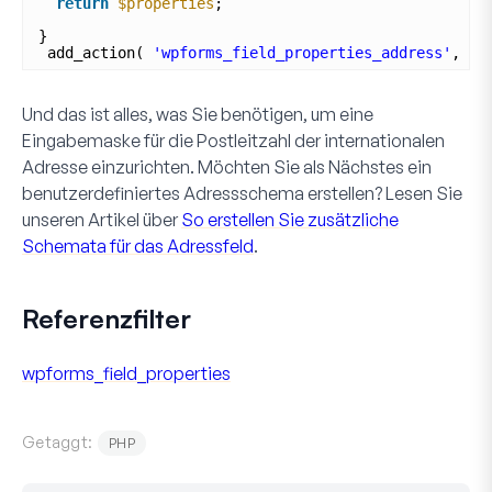
return
$properties
; 
}
add_action( 
'wpforms_field_properties_address'
, 
'w
Und das ist alles, was Sie benötigen, um eine
Eingabemaske für die
Postleitzahl
der internationalen
Adresse einzurichten. Möchten Sie als Nächstes ein
benutzerdefiniertes Adressschema erstellen? Lesen Sie
unseren Artikel über
So erstellen Sie zusätzliche
Schemata für das Adressfeld
.
Referenzfilter
wpforms_field_properties
Getaggt:
PHP