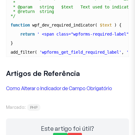
*
* @param   string   $text   Text used to indicate 
* @return  string
*/
function
wpf_dev_required_indicator( 
$text
) {
return
' <span class="wpforms-required-label">(
}
add_filter( 
'wpforms_get_field_required_label'
, 
'wp
Artigos de Referência
Como Alterar o Indicador de Campo Obrigatório
Marcado:
PHP
Este artigo foi útil?