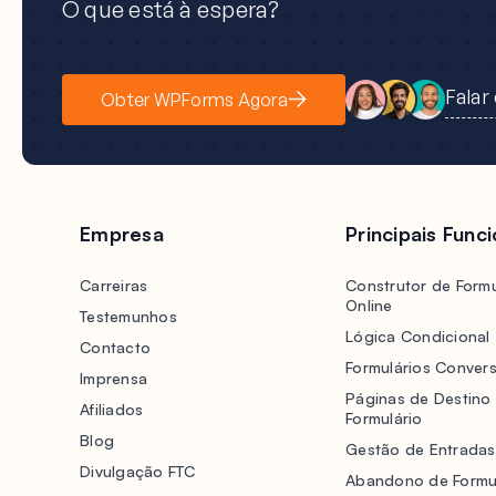
O que está à espera?
Falar
Obter WPForms Agora
Empresa
Principais Func
Carreiras
Construtor de Formu
Online
Testemunhos
Lógica Condicional
Contacto
Formulários Convers
Imprensa
Páginas de Destino
Afiliados
Formulário
Blog
Gestão de Entradas
Divulgação FTC
Abandono de Formu