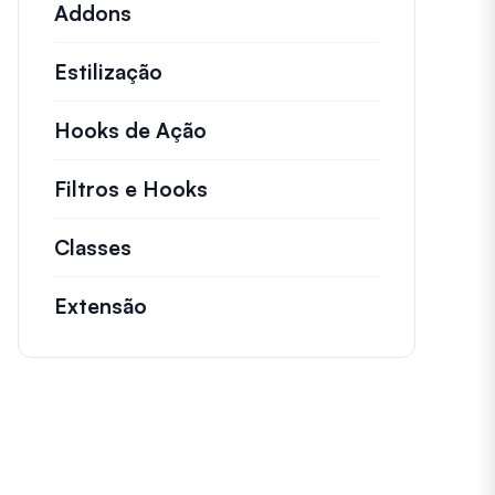
Addons
Estilização
Hooks de Ação
Detalhes sobre ações chave 
Filtros e Hooks
Informações sobre filtros út
Classes
Documentação e referências para cl
Extensão