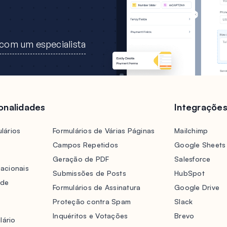
 com um especialista
ionalidades
Integraçõe
lários
Formulários de Várias Páginas
Mailchimp
Campos Repetidos
Google Sheets
Geração de PDF
Salesforce
acionais
Submissões de Posts
HubSpot
 de
Formulários de Assinatura
Google Drive
Proteção contra Spam
Slack
Inquéritos e Votações
Brevo
lário