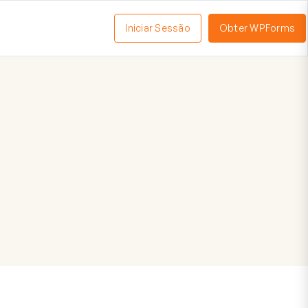
Iniciar Sessão
Obter WPForms
tivar
enu