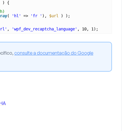
) {
h)
ray
( 
'hl'
=> 
'fr '
), 
$url
) );
rl'
, 
'wpf_dev_recaptcha_language'
, 10, 1);
cífico,
consulte a documentação do Google
CHA