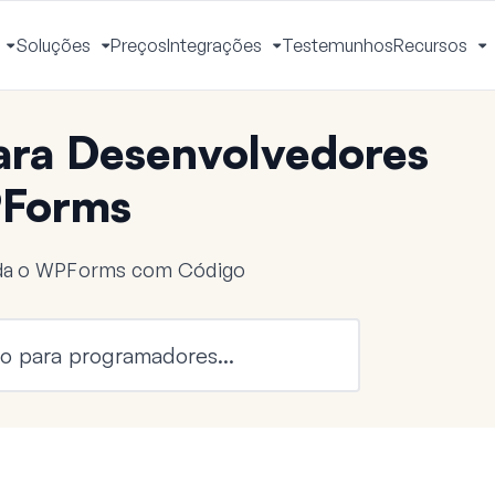
Soluções
Preços
Integrações
Testemunhos
Recursos
Ativar
Ativar
Ativar
A
Menu
Menu
Menu
M
ra Desenvolvedores
Forms
nda o WPForms com Código