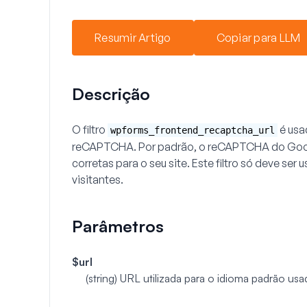
Resumir Artigo
Copiar para LLM
Descrição
O filtro
é usa
wpforms_frontend_recaptcha_url
reCAPTCHA. Por padrão, o reCAPTCHA do Googl
corretas para o seu site. Este filtro só deve se
visitantes.
Parâmetros
$url
(string)
URL utilizada para o idioma padrão u