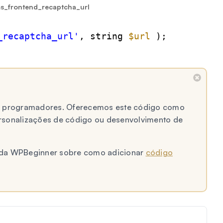
s_frontend_recaptcha_url
_recaptcha_url'
, string 
$url
);
 a programadores. Oferecemos este código como
ersonalizações de código ou desenvolvimento de
al da WPBeginner sobre como adicionar
código