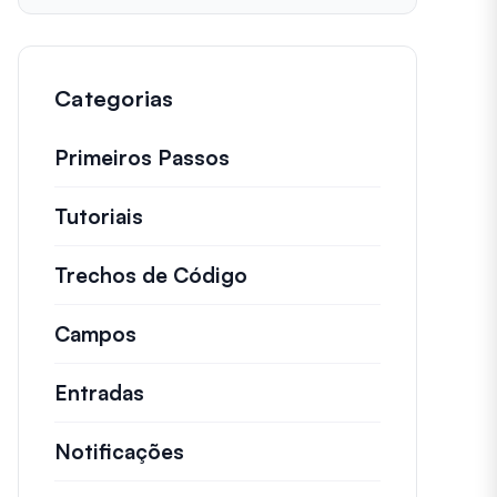
Categorias
Primeiros Passos
Tutoriais
Tutoriais úteis e outros artigos ma
Trechos de Código
Snippets de código rápid
Campos
Entradas
Notificações