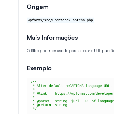
Origem
wpforms/src/Frontend/Captcha.php
Mais Informações
O filtro pode ser usado para alterar o URL pa
Exemplo
/**
* Alter default reCAPTCHA language URL.
*
* @link    https://wpforms.com/developer
*
* @param   string  $url  URL of language
* @return  string
*/