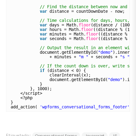
// Find the distance between now and th
var
distance = countDownDate - now;
// Time calculations for days, hours, m
var
days = Math.
floor
(distance / (1000 
var
hours = Math.
floor
((distance % (100
var
minutes = Math.
floor
((distance % (1
var
seconds = Math.
floor
((distance % (1
// Output the result in an element with
document.getElementById(
"demo"
).innerHT
+ minutes + 
"m "
+ seconds + 
"s "
;
// If the count down is over, write som
if
(distance < 0) {
clearInterval(x);
document.getElementById(
"demo"
).inn
}
}, 1000);
</script>
<?php
}
add_action( 
'wpforms_conversational_forms_footer'
, 
Etiquetado:
Conversational Forms
Javascript
JS