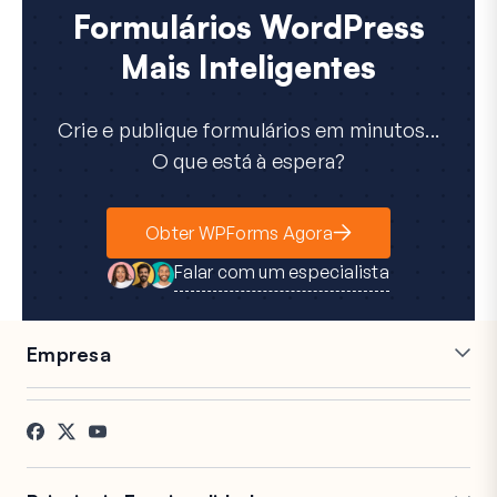
Formulários WordPress
Mais Inteligentes
Crie e publique formulários em minutos...
O que está à espera?
Obter WPForms Agora
Falar com um especialista
Empresa
Carreiras
Afiliados
Testemunhos
Blog
Contacto
Divulgação FTC
Imprensa