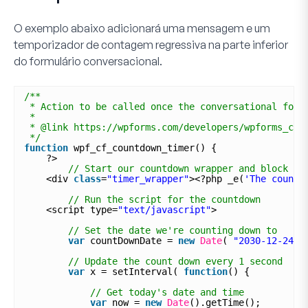
O exemplo abaixo adicionará uma mensagem e um
temporizador de contagem regressiva na parte inferior
do formulário conversacional.
/**
* Action to be called once the conversational form
*
* @link https://wpforms.com/developers/wpforms_con
*/
function
wpf_cf_countdown_timer() {
?>
// Start our countdown wrapper and block
<div 
class
=
"timer_wrapper"
><?php _e(
'The countd
// Run the script for the countdown
<script type=
"text/javascript"
>
// Set the date we're counting down to
var
countDownDate = 
new
Date
( 
"2030-12-24T1
// Update the count down every 1 second
var
x = setInterval( 
function
() {
// Get today's date and time
var
now = 
new
Date
().getTime();