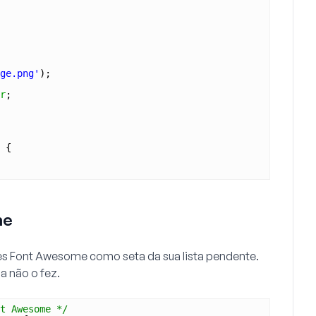
age.png'
);
r
;
 {
me
es Font Awesome como seta da sua lista pendente.
a não o fez.
t Awesome */