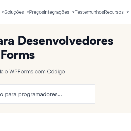
Soluções
Preços
Integrações
Testemunhos
Recursos
Ativar
Ativar
Ativar
A
Menu
Menu
Menu
M
ra Desenvolvedores
Forms
nda o WPForms com Código