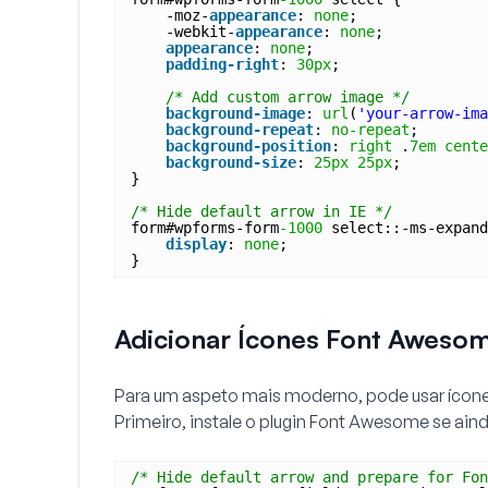
-moz-
appearance
: 
none
;
-webkit-
appearance
: 
none
;
appearance
: 
none
;
padding-right
: 
30px
;
/* Add custom arrow image */
background-image
: 
url
(
'your-arrow-im
background-repeat
: 
no-repeat
;
background-position
: 
right
.
7em
cente
background-size
: 
25px
25px
;
}
/* Hide default arrow in IE */
form#wpforms-form
-1000
select::-ms-expand
display
: 
none
;
}
Adicionar Ícones Font Aweso
Para um aspeto mais moderno, pode usar ícon
Primeiro, instale o plugin Font Awesome se aind
/* Hide default arrow and prepare for Fon