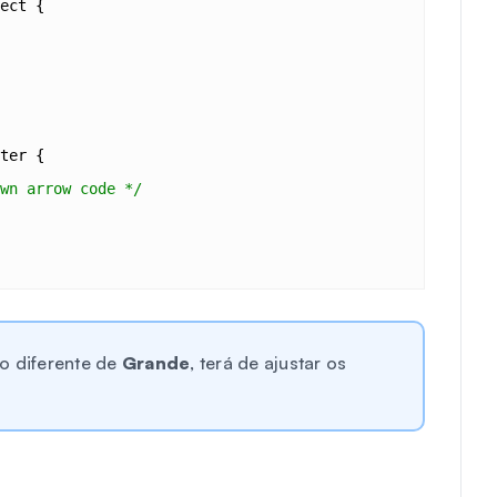
ect {
ter {
wn arrow code */
o diferente de
Grande
, terá de ajustar os