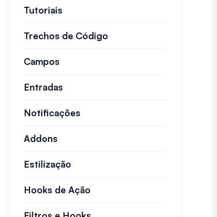
Tutoriais
Tutoriais úteis e outros artigos ma
Trechos de Código
Snippets de código rápid
Campos
Entradas
Notificações
Addons
Estilização
Hooks de Ação
Detalhes sobre ações chave 
Filtros e Hooks
Informações sobre filtros út