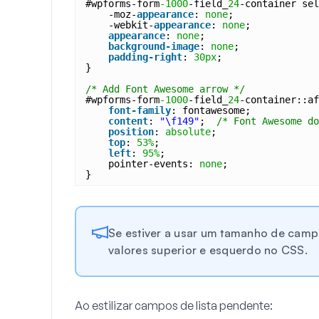
#wpforms-form
-1000
-field_
24
-container sel
-moz-
appearance
: 
none
;
-webkit-
appearance
: 
none
;
appearance
: 
none
;
background-image
: 
none
;
padding-right
: 
30px
;
}
/* Add Font Awesome arrow */
#wpforms-form
-1000
-field_
24
-container::af
font-family
: fontawesome;
content
: 
"\f149"
;  
/* Font Awesome do
position
: 
absolute
;
top
: 
53%
;
left
: 
95%
;
pointer-events: 
none
;
}
Se estiver a usar um tamanho de camp
valores superior e esquerdo no CSS.
Ao estilizar campos de lista pendente: