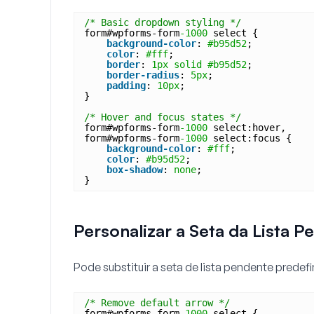
/* Basic dropdown styling */
form#wpforms-form
-1000
select {
background-color
: 
#b95d52
;
color
: 
#fff
;
border
: 
1px
solid
#b95d52
;
border-radius
: 
5px
;
padding
: 
10px
;
}
/* Hover and focus states */
form#wpforms-form
-1000
select:hover,
form#wpforms-form
-1000
select:focus {
background-color
: 
#fff
;
color
: 
#b95d52
;
box-shadow
: 
none
;
}
Personalizar a Seta da Lista P
Pode substituir a seta de lista pendente prede
/* Remove default arrow */
form#wpforms-form
-1000
select {