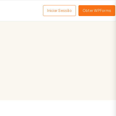
Iniciar Sessão
Obter WPForms
tivar
enu