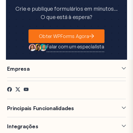
Crie e publique formulários em minutos...
O que está à espera?
Obter WPForms Agora
Falar com um especialista
Empresa
Carreiras
Afiliados
Testemunhos
Blog
Contacto
Divulgação FTC
Imprensa
Principais Funcionalidades
Construtor de Formulários
Formulários de Várias
Online
Páginas
Integrações