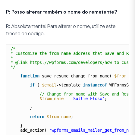
P: Posso alterar também o nome do remetente?
R:
Absolutamente! Para alterar o nome, utilize este
trecho de código.
/*
* Customize the from name address that Save and Res
* 
* @link https://wpforms.com/developers/how-to-custo
*/
function
save_resume_change_from_name( 
$from_na
if
( 
$email
->template 
instanceof
WPFormsSav
// Change from name with Save and Resum
$from_name
= 
'Sullie Eloso'
; 
}
return
$from_name
;
}
add_action( 
'wpforms_emails_mailer_get_from_nam