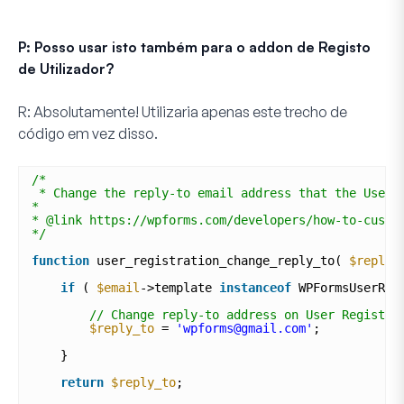
P: Posso usar isto também para o addon de Registo
de Utilizador?
R:
Absolutamente! Utilizaria apenas este trecho de
código em vez disso.
/*
* Change the reply-to email address that the User 
* 
* @link https://wpforms.com/developers/how-to-custo
*/
function
user_registration_change_reply_to( 
$reply_
if
( 
$email
->template 
instanceof
WPFormsUserReg
// Change reply-to address on User Registra
$reply_to
= 
'wpforms@gmail.com'
; 
}
return
$reply_to
;