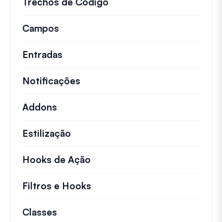
Trechos de Código
Snippets de código rápid
Campos
Entradas
Notificações
Addons
Estilização
Hooks de Ação
Detalhes sobre ações chave 
Filtros e Hooks
Informações sobre filtros út
Classes
Documentação e referências para cla