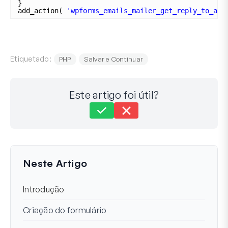
}
add_action( 
'wpforms_emails_mailer_get_reply_to_add
Etiquetado:
PHP
Salvar e Continuar
Este artigo foi útil?
Ainda preso?
Como podemos ajudar?
Última Atualização em 02 de junho de 2025
Neste Artigo
Introdução
Criação do formulário