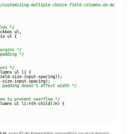
/customizing-multiple-choice-field-columns-on-mobile-dev
lds */
ckbox ul,
io ul {
argins */
padding */
uts */
lumns ul li {
ield-size-input-spacing));
-size-input-spacing);
 padding doesn't affect width */
em to prevent overflow */
lumns ul li:nth-child(
2
n) {
pelo ID do formulário específico ao qual deseja
525