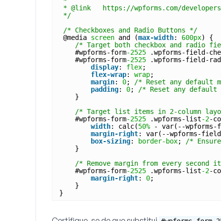
*
* @link   https://wpforms.com/developers
*/
/* Checkboxes and Radio Buttons */
@media 
screen
and (
max-width
: 
600px
) {
/* Target both checkbox and radio fie
#wpforms-form
-2525
.wpforms-field-che
#wpforms-form
-2525
.wpforms-field-rad
display
: 
flex
;
flex-wrap
: 
wrap
;
margin
: 
0
; 
/* Reset any default m
padding
: 
0
; 
/* Reset any default 
}
/* Target list items in 2-column layo
#wpforms-form
-2525
.wpforms-list
-2
-co
width
: calc(
50%
- var(--wpforms-f
margin-right
: var(--wpforms-field
box-sizing
: 
border-box
; 
/* Ensure
}
/* Remove margin from every second it
#wpforms-form
-2525
.wpforms-list
-2
-co
margin-right
: 
0
;
}
}
Certifique-se de que substitui
#wpforms-form-2