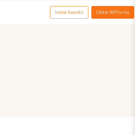
Iniciar Sessão
Obter WPForms
tivar
enu