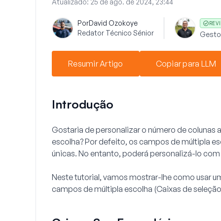
Atualizado:
25 de ago. de 2024, 23:44
Por
David Ozokoye
REVI
Redator Técnico Sénior
Gesto
Resumir Artigo
Copiar para LLM
Introdução
Gostaria de personalizar o número de colunas 
escolha? Por defeito, os campos de múltipla 
únicas. No entanto, poderá personalizá-lo co
Neste tutorial, vamos mostrar-lhe como usar u
campos de múltipla escolha (Caixas de seleção