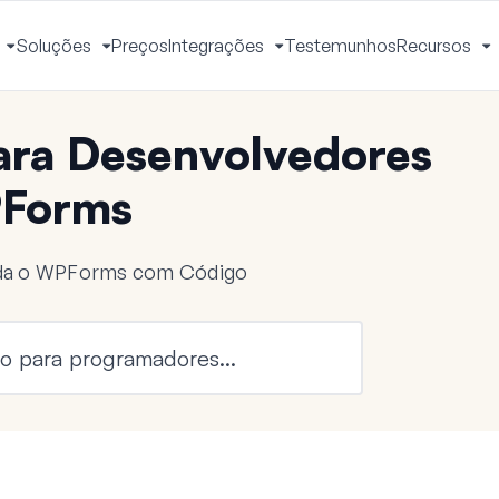
Soluções
Preços
Integrações
Testemunhos
Recursos
Ativar
Ativar
Ativar
A
Menu
Menu
Menu
M
ra Desenvolvedores
Forms
nda o WPForms com Código