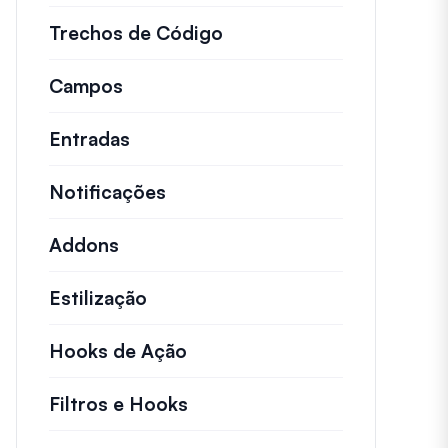
Trechos de Código
Snippets de código rápid
Campos
Entradas
Notificações
Addons
Estilização
Hooks de Ação
Detalhes sobre ações chave 
Filtros e Hooks
Informações sobre filtros út