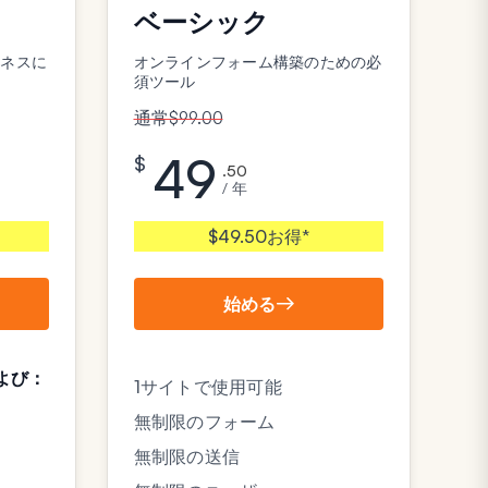
ベーシック
ジネスに
オンラインフォーム構築のための必
須ツール
通常$99.00
49
$
.50
/ 年
$49.50お得*
始める
よび：
1サイトで使用可能
無制限のフォーム
無制限の送信