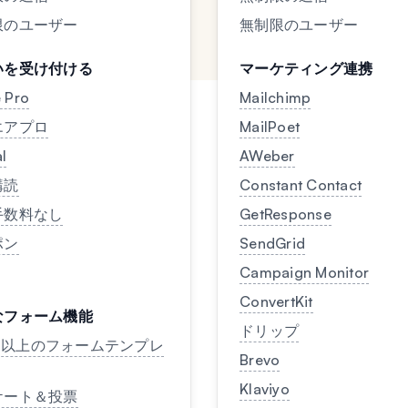
限のユーザー
無制限のユーザー
いを受け付ける
マーケティング連携
e Pro
Mailchimp
エアプロ
MailPoet
l
AWeber
購読
Constant Contact
手数料なし
GetResponse
ポン
SendGrid
Campaign Monitor
ConvertKit
なフォーム機能
ドリップ
00 以上のフォームテンプレ
Brevo
Klaviyo
ケート＆投票