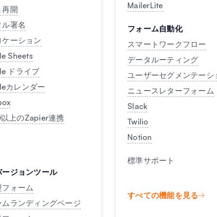
MailerLite
＆再開
タル署名
フォーム自動化
ロケーション
スマートワークフロー
e Sheets
データルーティング
gle ドライブ
ユーザーセグメンテーシ
gleカレンダー
ニュースレターフォーム
box
Slack
0以上のZapier連携
Twilio
Notion
標準サポート
バージョンツール
型フォーム
すべての機能を見る
ームランディングページ