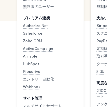
無制限のユーザー
無制
プレミアム連携
支払
Authorize.Net
Strip
Salesforce
スク
Zoho CRM
PayPa
ActiveCampaign
定期
Airtable
取引
HubSpot
クー
Pipedrive
計算
エントリー自動化
高度
Webhook
2,1
ート
サイト管理
アン
マルチサイトサポート