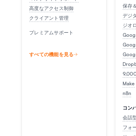
保存
高度なアクセス制御
デジ
クライアント管理
ジオ
プレミアムサポート
Googl
Goo
すべての機能を見る
Goo
Drop
9,00
Make
n8n
コン
会話
フォ