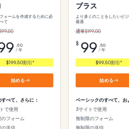
ロ
プラス
フォームを作成するために必
より多くのことをしたいビ
べて
最適
99.00
通常$199.00
99
99
$
.50
.50
/ 年
/ 年
$199.50割引*
$99.50割引*
始める
始める
sのすべて、さらに：
ベーシックのすべて、お
イトで使用
3サイトで使用
限のフォーム
無制限のフォーム
限の送信
無制限の送信