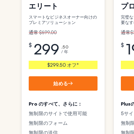
エリート
プ
スマートなビジネスオーナー向けの
完璧な
プレミアソリューション
要なす
通常 $599.00
通常$3
299
1
$
$
.50
/ 年
$299.50 オフ*
始める
Pro のすべて、さらに：
Plu
無制限のサイトで使用可能
5サ
無制限のフォーム
無制
無制限の送信
無制