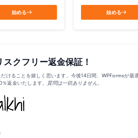
始める
始める
％リスクフリー返金保証！
いただけることを嬉しく思います。今後14日間、WPFormsが
00％返金いたします。
質問は一切ありません
。
s