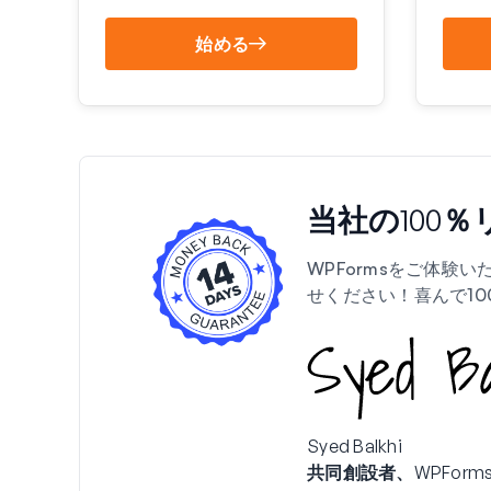
始める
当社の100
WPFormsをご体験
せください！喜んで1
Syed Balkhi
共同創設者、WPForm