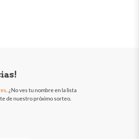
ias!
res
. ¿No ves tu nombre en la lista
rte de nuestro próximo sorteo.