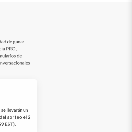
dad de ganar
ncia PRO,
mularios de
onversacionales
se llevarán un
 del sorteo el 2
59 EST).