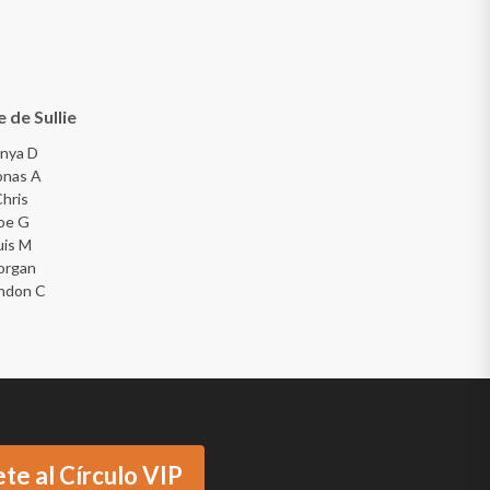
 de Sullie
nya D
onas A
hris
oe G
uis M
organ
ndon C
te al Círculo VIP