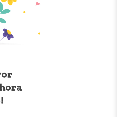
yor
ahora
!