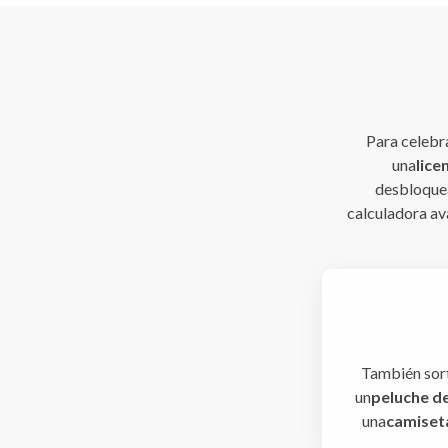
Para celebr
una
lic
desbloquea
calculadora av
También sor
un
peluche de
una
camiset