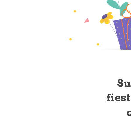
Su
fies