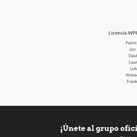
Licencia WP
Patri
Jon
Dav
Lau
Lul
Ahma
Fran
¡Únete al grupo ofi