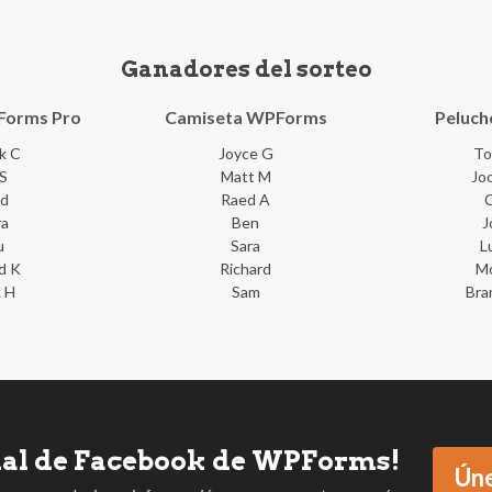
Ganadores del sorteo
Forms Pro
Camiseta WPForms
Peluche
ck C
Joyce G
To
 S
Matt M
Jo
id
Raed A
C
ra
Ben
J
u
Sara
L
d K
Richard
M
k H
Sam
Bra
cial de Facebook de WPForms!
Úne