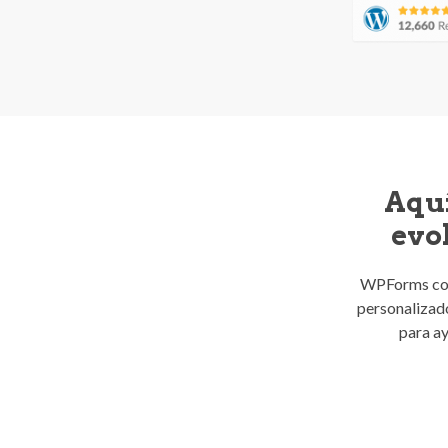
Aquí
evo
WPForms com
personalizad
para ay