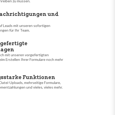
chreiben zu müssen.
nachrichtigungen und
uf Leads mit unseren sofortigen
ngen für Ihr Team.
rgefertigte
lagen
ach mit unseren vorgefertigten
eim Erstellen Ihrer Formulare noch mehr
ngsstarke Funktionen
Datei-Uploads, mehrseitige Formulare,
mentzahlungen und vieles, vieles mehr.