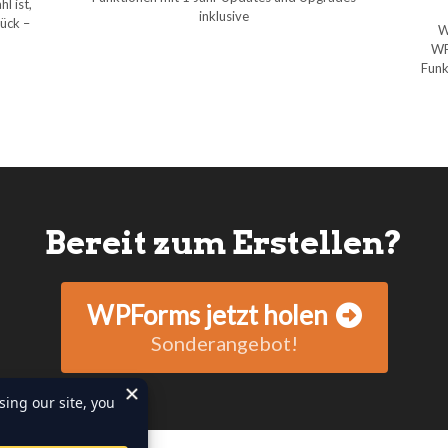
l ist,
inklusive
rück –
W
WP
Funk
Bereit zum Erstellen?
WPForms jetzt holen
Sonderangebot!