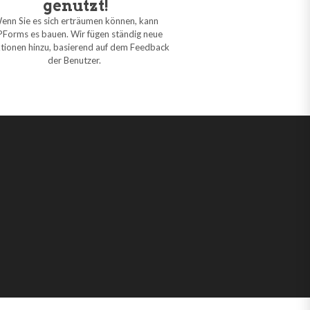
genutzt!
enn Sie es sich erträumen können, kann
Forms es bauen. Wir fügen ständig neue
tionen hinzu, basierend auf dem Feedback
der Benutzer.