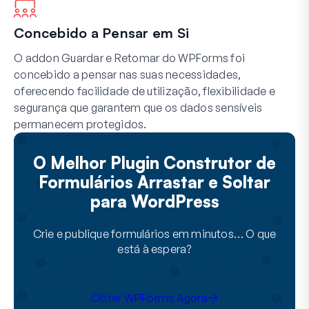
Concebido a Pensar em Si
O addon Guardar e Retomar do WPForms foi
concebido a pensar nas suas necessidades,
oferecendo facilidade de utilização, flexibilidade e
segurança que garantem que os dados sensíveis
permanecem protegidos.
O Melhor Plugin Construtor de
Formulários Arrastar e Soltar
para WordPress
Crie e publique formulários em minutos… O que
está à espera?
Obter WPForms Agora