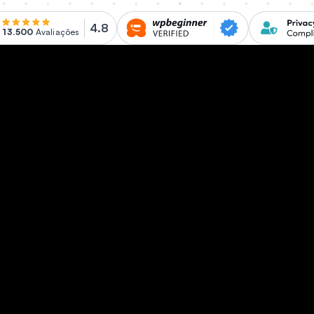
4.8
13.500
Avaliações