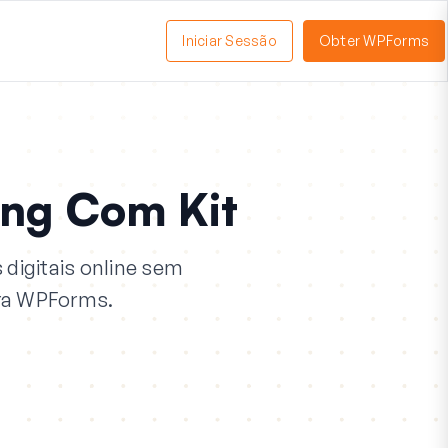
Iniciar Sessão
Obter WPForms
tivar
enu
ing Com Kit
digitais online sem
ara WPForms.