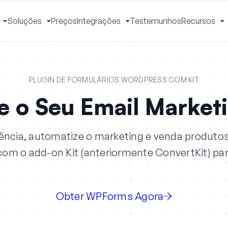
Soluções
Preços
Integrações
Testemunhos
Recursos
Ativar
Ativar
Ativar
A
Menu
Menu
Menu
M
PLUGIN DE FORMULÁRIOS WORDPRESS COM KIT
ze o Seu Email Market
ência, automatize o marketing e venda produtos 
om o add-on Kit (anteriormente ConvertKit) p
Obter WPForms Agora