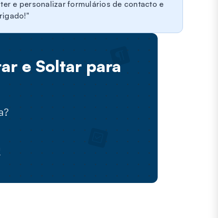
er e personalizar formulários de contacto e
rigado!
ar e Soltar para
a?
a