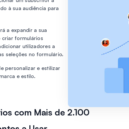
ionar um subscritor a
ndo à sua audiência para
rá a expandir a sua
criar formulários
icionar utilizadores a
as seleções no formulário.
 personalizar e estilizar
arca e estilo.
rios com Mais de 2.100
ntos a Usar