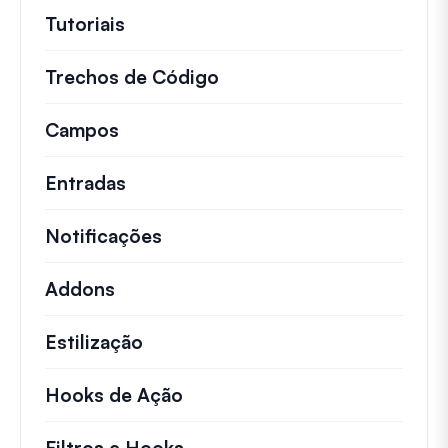
Tutoriais
Tutoriais úteis e outros artigos mai
Trechos de Código
Snippets de código rápid
Campos
Entradas
Notificações
Addons
Estilização
Hooks de Ação
Detalhes sobre ações chave 
Filtros e Hooks
Informações sobre filtros út