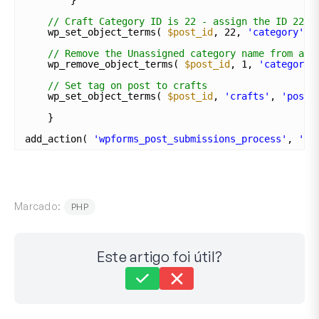
// Craft Category ID is 22 - assign the ID 22 a
wp_set_object_terms( 
$post_id
, 22, 
'category'
, 
// Remove the Unassigned category name from all
wp_remove_object_terms( 
$post_id
, 1, 
'category'
// Set tag on post to crafts
wp_set_object_terms( 
$post_id
, 
'crafts'
, 
'post_
}
add_action( 
'wpforms_post_submissions_process'
, 
'wp
Marcado:
PHP
Este artigo foi útil?
Ainda preso?
Como podemos ajudar?