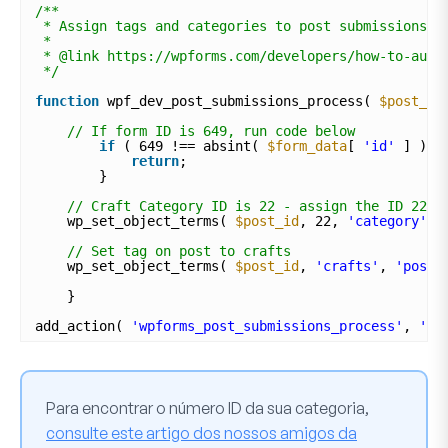
/**
* Assign tags and categories to post submissions
*
* @link https://wpforms.com/developers/how-to-auto
*/
function
wpf_dev_post_submissions_process( 
$post_id
// If form ID is 649, run code below
if
( 649 !== absint( 
$form_data
[ 
'id'
] ) )
return
;
}
// Craft Category ID is 22 - assign the ID 22 a
wp_set_object_terms( 
$post_id
, 22, 
'category'
, 
// Set tag on post to crafts
wp_set_object_terms( 
$post_id
, 
'crafts'
, 
'post_
}
add_action( 
'wpforms_post_submissions_process'
, 
'wp
Para encontrar o número ID da sua categoria,
consulte este artigo dos nossos amigos da