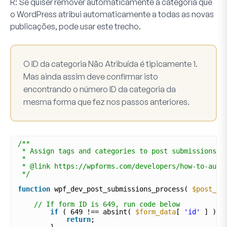
R:
Se quiser remover automaticamente a categoria que
o WordPress atribui automaticamente a todas as novas
publicações, pode usar este trecho.
O ID da categoria Não Atribuída é tipicamente
1
.
Mas ainda assim deve confirmar isto
encontrando o número ID da categoria da
mesma forma que fez nos passos anteriores.
/**
* Assign tags and categories to post submissions
*
* @link https://wpforms.com/developers/how-to-auto
*/
function
wpf_dev_post_submissions_process( 
$post_id
// If form ID is 649, run code below
if
( 649 !== absint( 
$form_data
[ 
'id'
] ) )
return
;
}