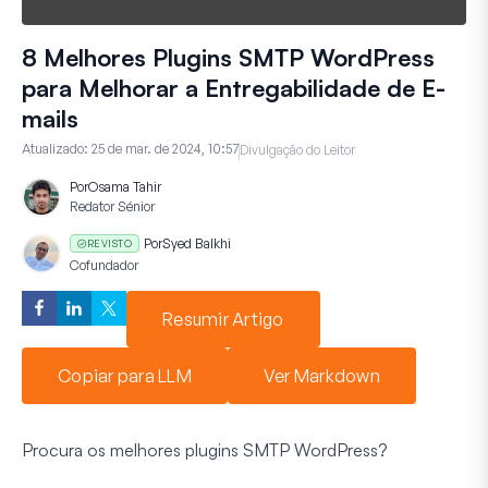
8 Melhores Plugins SMTP WordPress
para Melhorar a Entregabilidade de E-
mails
Atualizado:
25 de mar. de 2024, 10:57
Divulgação do Leitor
Por
Osama Tahir
Redator Sénior
Por
Syed Balkhi
REVISTO
Cofundador
Resumir Artigo
Copiar para LLM
Ver Markdown
Procura os melhores plugins SMTP WordPress?