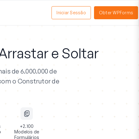
Iniciar Sessão
Obter WPForms
tivar
enu
rrastar e Soltar
ais de 6.000.000 de
 com o Construtor de
s
+2.100
o
Modelos de
Formulários