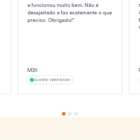
e funcionou muito bem. Não é
desajeitado e faz exatamente o que
preciso. Obrigado!
”
M3l1
CLIENTE VERIFICADO