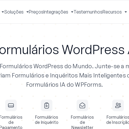
Soluções
Preços
Integrações
Testemunhos
Recursos
Ativar
Ativar
Ativar
A
Menu
Menu
Menu
M
ormulários WordPress A
e Formulários WordPress do Mundo.
Junte-se a m
iam Formulários e Inquéritos Mais Inteligentes
Formulários IA do WPForms.
Formulários
Formulários
Formulários
Formulário
de
de Inquérito
de
de Inscriçã
Pagamento
Newsletter