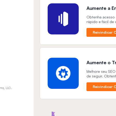
Aumente a En
Obtenha acesso a
rápido e fácil de 
Reivindicar O
Aumente o T
Melhore seu SEO 
de seguir. Obten
Reivindicar O
ms, LLC.