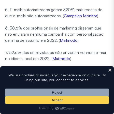
5. E-mails automatizados geram 320% mais receita do
que e-mails não automatizados. (
Campaign Monitor
)
6. 38,6% dos profissionais de marketing disseram que
não enviaram nenhuma campanha com personalização
de linha de assunto em 2022. (
Mailmodo
)
7. 52,6% dos entrevistados não enviaram nenhum e-mail
no idioma local em 2022. (
Mailmodo
)
Estatísticas de IA em Email Marketing
Nesta seção, exploramos a fascinante interseção entre
Inteligência Artificial (IA) e marketing por e-mail. Estas
estatísticas demonstram a influência crescente da IA na
melhoria das estratégias de marketing por e-mail.
Examinaremos como a IA está sendo usada para otimizar
o conteúdo de e-mail, melhorar a personalização e