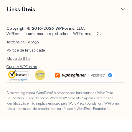
Mailchimp
Slack
Formulários Conversacionais
Geração de PDF
Links Úteis
Google Sheets
Brevo
Páginas de Destino de
Envios de Postagem
Salesforce
Stripe
Formulário
Suporte
WPConsent
Formulários de Assinatura
HubSpot
PayPal
Gerenciamento de Entradas
Copyright © 2016-2026 WPForms, LLC.
Documentação
Universally
Proteção contra Spam
WPForms é uma marca registrada da WPForms, LLC.
Google Drive
Quadrado
Abandono de Formulário
Planos e Preços
Formulários WordPress para
Pesquisas e Enquetes
Termos de Serviço
Organizações Sem Fins
Notificações de Formulário
Hospedagem WordPress
Registro de Usuário
Lucrativos
Política de Privacidade
Upload de Arquivos
WPBeginner
Questionários
Mapa do Site
Formulários de Cálculo
WP Mail SMTP
IA do WPForms
Cupom WPForms
Formulários de
Geolocalização
A marca registrada WordPress® é propriedade intelectual da WordPress
Foundation. O uso do nome WordPress® neste site é apenas para fins de
identificação e não implica endosso pela WordPress Foundation. WPForms
não é endossado, de propriedade ou afiliado à WordPress Foundation.