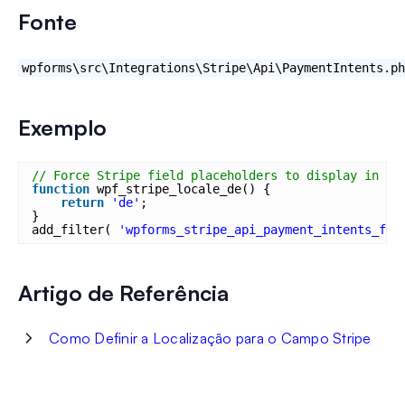
Fonte
wpforms\src\Integrations\Stripe\Api\PaymentIntents.ph
Exemplo
// Force Stripe field placeholders to display in Ge
function
wpf_stripe_locale_de() {
return
'de'
;
}
add_filter( 
'wpforms_stripe_api_payment_intents_fil
Artigo de Referência
Como Definir a Localização para o Campo Stripe