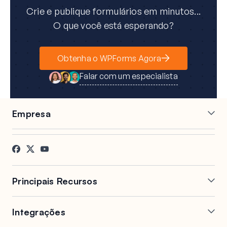
Crie e publique formulários em minutos...
O que você está esperando?
Obtenha o WPForms Agora
Falar com um especialista
Empresa
Carreiras
Afiliados
Depoimentos
Blog
Contato
Divulgação FTC
Imprensa
Principais Recursos
Construtor de Formulários
Formulários de Múltiplas
Online
Páginas
Integrações
Lógica Condicional
Campos Repetidos