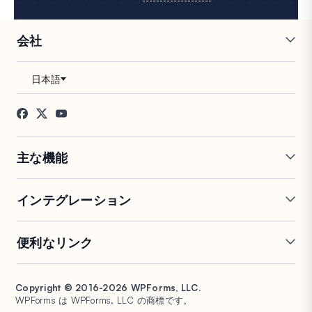
会社
採用情報
アフィリエイト
お客様の声
ブログ
お問い合わせ
FTC開示
プレス
主な機能
オンラインフォームビルダー
複数ページフォーム
インテグレーション
条件付きロジック
リピーターフィールド
会話型フォーム
PDF生成
Mailchimp
Slack
便利なリンク
フォームランディングページ
投稿送信
Google Sheets
Brevo
エントリー管理
署名フォーム
Salesforce
Stripe
サポート
WP Mail SMTP
フォーム放棄
スパム保護
HubSpot
PayPal
Copyright © 2016-2026 WPForms, LLC.
ドキュメント
WPConsent
WPForms は WPForms, LLC の商標です。
フォーム通知
アンケートと投票
Google ドライブ
Square
プランと料金
Universally