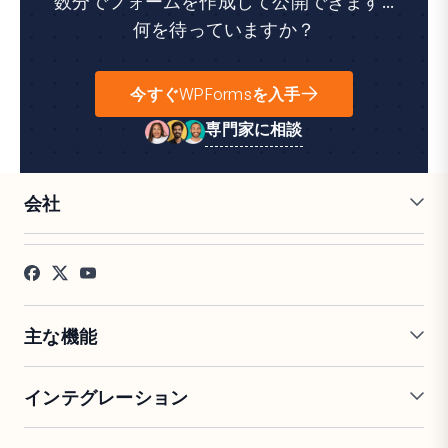
数分でフォームを作成して公開できます...
何を待っていますか？
今すぐWPFormsを入手
専門家に相談
会社
採用情報
アフィリエイト
お客様の声
ブログ
お問い合わせ
FTC開示
プレス
主な機能
オンラインフォームビルダー
複数ページフォーム
インテグレーション
条件付きロジック
リピーターフィールド
会話型フォーム
PDF生成
Mailchimp
Slack