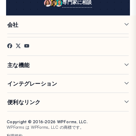
専門家に相談
会社
採用情報
アフィリエイト
お客様の声
ブログ
お問い合わせ
FTC開示
プレス
主な機能
オンラインフォームビルダー
複数ページフォーム
インテグレーション
条件付きロジック
リピーターフィールド
会話型フォーム
PDF生成
Mailchimp
Slack
便利なリンク
フォームランディングページ
投稿送信
Google Sheets
Brevo
エントリー管理
署名フォーム
Salesforce
Stripe
サポート
WP Mail SMTP
フォーム放棄
スパム保護
HubSpot
PayPal
Copyright © 2016-2026 WPForms, LLC.
ドキュメント
WPConsent
WPForms は WPForms, LLC の商標です。
フォーム通知
アンケートと投票
Google ドライブ
Square
プランと料金
Universally
利用規約