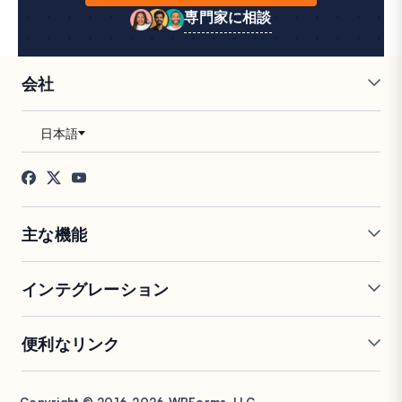
専門家に相談
会社
採用情報
アフィリエイト
お客様の声
ブログ
お問い合わせ
FTC開示
プレス
主な機能
オンラインフォームビルダー
複数ページフォーム
インテグレーション
条件付きロジック
リピーターフィールド
会話型フォーム
PDF生成
Mailchimp
Slack
便利なリンク
フォームランディングページ
投稿送信
Google Sheets
Brevo
エントリー管理
署名フォーム
Salesforce
Stripe
サポート
WP Mail SMTP
フォーム放棄
スパム保護
HubSpot
PayPal