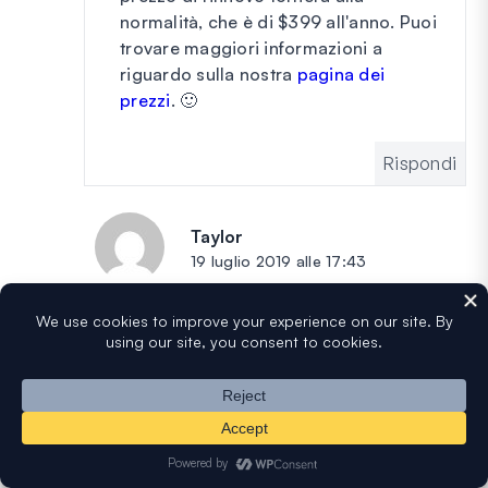
normalità, che è di $399 all'anno. Puoi
trovare maggiori informazioni a
riguardo sulla nostra
pagina dei
prezzi
. 🙂
Rispondi
Taylor
dice:
19 luglio 2019 alle 17:43
Aspetta, cosa? $400 all'anno per un
plugin per moduli WordPress? Stai
scherzando?
Non l'ho visto quando mi sono
iscritto a WPforms. Ora mi chiedo se
posso ottenere un rimborso e