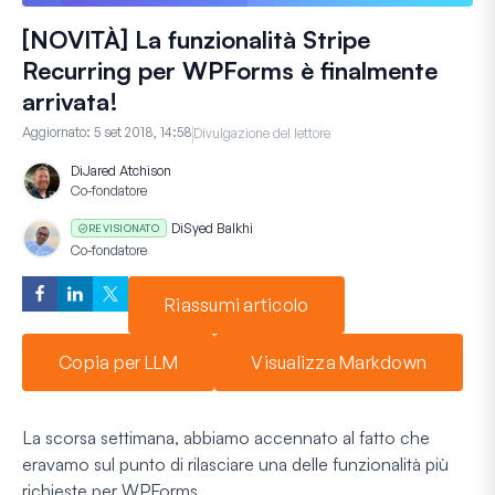
[NOVITÀ] La funzionalità Stripe
Recurring per WPForms è finalmente
arrivata!
Aggiornato:
5 set 2018, 14:58
Divulgazione del lettore
Di
Jared Atchison
Co-fondatore
Di
Syed Balkhi
REVISIONATO
Co-fondatore
Riassumi articolo
Copia per LLM
Visualizza Markdown
La scorsa settimana, abbiamo accennato al fatto che
eravamo sul punto di rilasciare una delle funzionalità più
richieste per WPForms.