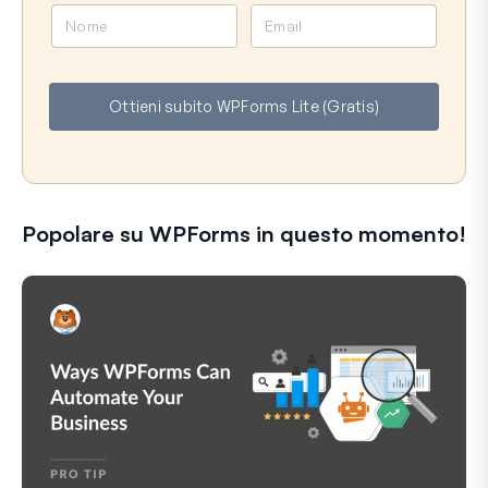
N
E
o
m
m
a
e
i
Ottieni subito WPForms Lite (Gratis)
l
Popolare su WPForms in questo momento!