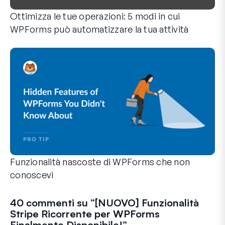
Ottimizza le tue operazioni: 5 modi in cui
WPForms può automatizzare la tua attività
WPForms può aiutarti a eliminare i passaggi manuali che ti 
Funzionalità nascoste di WPForms che non
conoscevi
Scopri la potenza nascosta di WPForms con queste funzionalit
Che tu sia un utente esperto di WPForms o che tu abbia appen
40 commenti su “
[NUOVO] Funzionalità
Stripe Ricorrente per WPForms
Finalmente Disponibile!
”