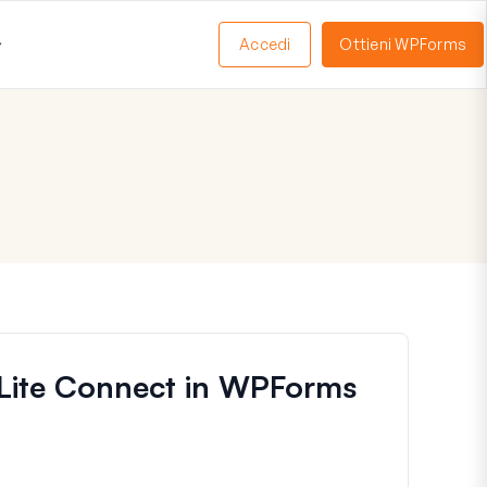
Accedi
Ottieni WPForms
Apri
Menu
i Lite Connect in WPForms