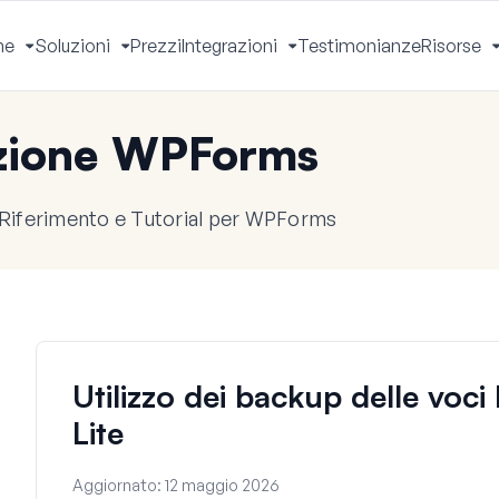
he
Soluzioni
Prezzi
Integrazioni
Testimonianze
Risorse
Apri
Apri
Apri
Menu
Menu
Menu
zione WPForms
 Riferimento e Tutorial per WPForms
Utilizzo dei backup delle voc
Lite
Aggiornato:
12 maggio 2026