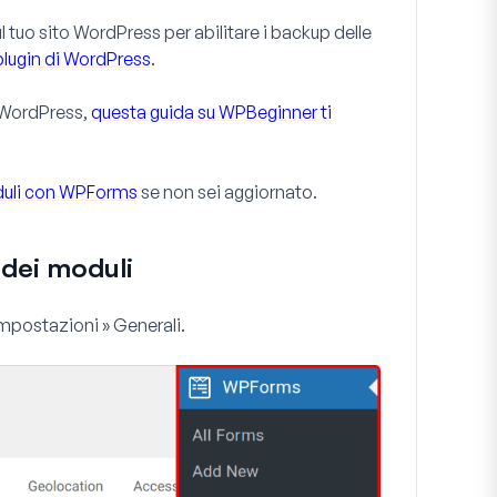
l tuo sito WordPress per abilitare i backup delle
 plugin di WordPress
.
i WordPress,
questa guida su WPBeginner ti
uli con WPForms
se non sei aggiornato.
 dei moduli
mpostazioni » Generali
.