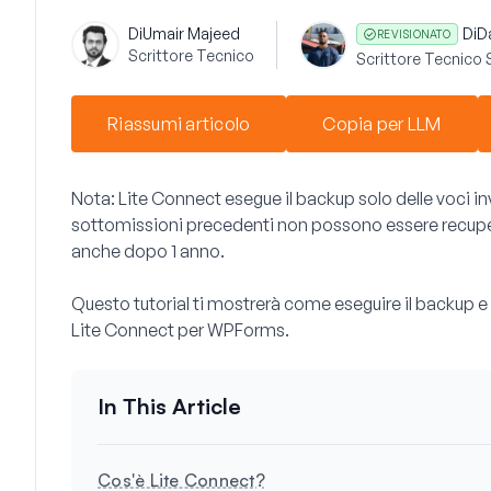
Di
Umair Majeed
Di
D
REVISIONATO
Scrittore Tecnico
Scrittore Tecnico 
Riassumi articolo
Copia per LLM
Nota:
Lite Connect esegue il backup solo delle voci inv
sottomissioni precedenti non possono essere recup
anche dopo 1 anno.
Questo tutorial ti mostrerà come eseguire il backup e r
Lite Connect per WPForms.
Cos'è Lite Connect?