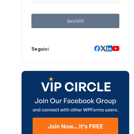
a
i
l
Iscriviti
Seguici