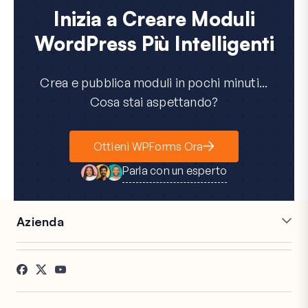
Inizia a Creare Moduli
WordPress Più Intelligenti
Crea e pubblica moduli in pochi minuti...
Cosa stai aspettando?
Ottieni WPForms Ora
Parla con un esperto
Azienda
Carriere
Affiliati
Testimonianze
Blog
Contatti
Divulgazione FTC
Stampa