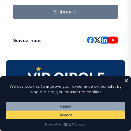
i
l
S'abonner
Suivez-nous