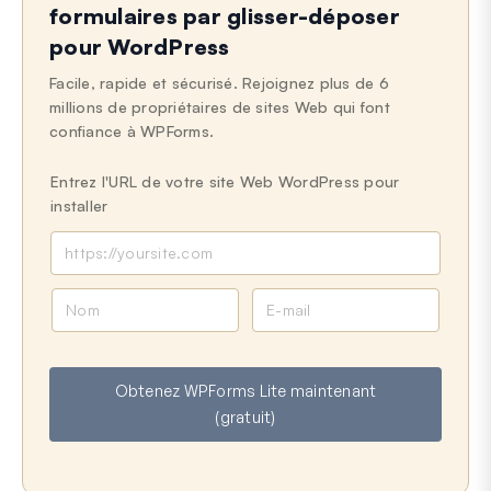
formulaires par glisser-déposer
pour WordPress
Facile, rapide et sécurisé. Rejoignez plus de 6
millions de propriétaires de sites Web qui font
confiance à WPForms.
Entrez l'URL de votre site Web WordPress pour
installer
N
E
o
-
m
m
a
Obtenez WPForms Lite maintenant
i
(gratuit)
l