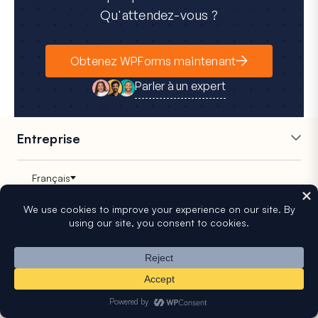
Qu'attendez-vous ?
Obtenez WPForms maintenant
Parler à un expert
Entreprise
Carrières
Affiliés
Témoignages
Blog
Contact
Divulgation FTC
Presse
Fonctionnalités principales
Créateur de formulaires en
Formulaires multipages
ligne
Intégrations
Champs répétitifs
Logique conditionnelle