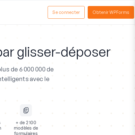
Se connecter
Obtenir WPForms
ctiver
enu
ar glisser-déposer
lus de 6 000 000 de
telligents avec le
s
+ de 2 100
n
modèles de
formulaires