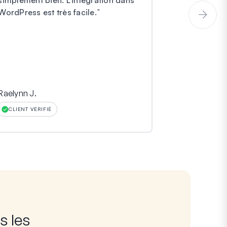
simplement bien. L'intégration dans
incroyablem
WordPress est très facile.
"
Raelynn J.
Hinara
CLIENT VÉRIFIÉ
CLIENT VÉRIF
s les