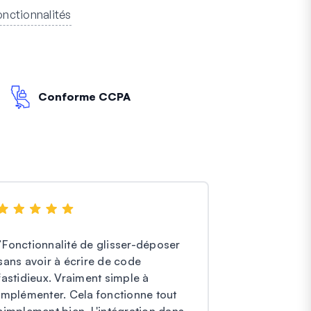
fonctionnalités
Conforme CCPA
"
Fonctionnalité de glisser-déposer
"
Je n'ai qu
sans avoir à écrire de code
Forms. Ils on
fastidieux. Vraiment simple à
et plus effic
implémenter. Cela fonctionne tout
est exceptio