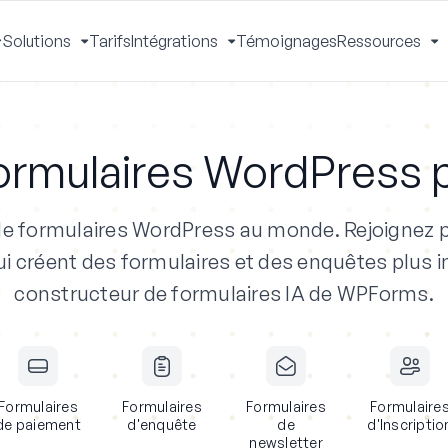
Solutions
Tarifs
Intégrations
Témoignages
Ressources
Activer
Activer
Activer
A
le
le
le
le
menu
menu
menu
m
ormulaires WordPress p
 de formulaires WordPress au monde.
Rejoignez p
i créent des formulaires et des enquêtes plus in
constructeur de formulaires IA de WPForms.
Formulaires
Formulaires
Formulaires
Formulaire
de paiement
d'enquête
de
d'Inscriptio
newsletter