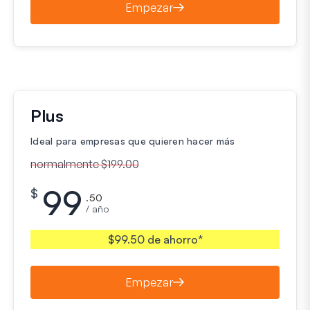
Empezar
Plus
Ideal para empresas que quieren hacer más
normalmente $199.00
99
$
.50
/ año
$99.50 de ahorro*
Empezar