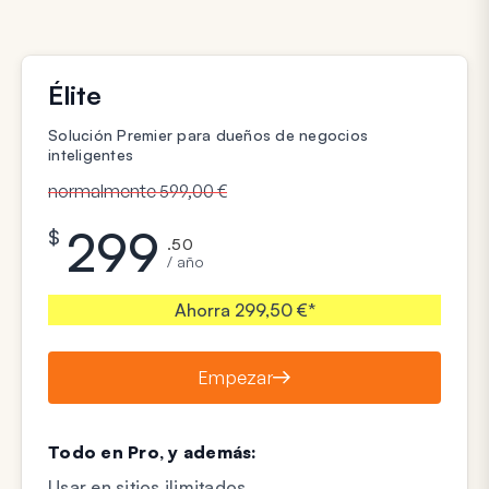
Élite
Solución Premier para dueños de negocios
inteligentes
normalmente 599,00 €
299
$
.50
/ año
Ahorra 299,50 €*
Empezar
Todo en Pro, y además:
Usar en sitios ilimitados