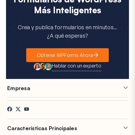
Más Inteligentes
Crea y publica formularios en minutos...
¿A qué esperas?
Obtener WPForms Ahora
Hablar con un experto
Empresa
Carreras
Afiliados
Testimonios
Blog
Contacto
Divulgación FTC
Prensa
Características Principales